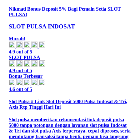
Nikmati
Bonus Deposit 5%
Bagi Pemain Setia
SLOT
PULSA!
SLOT PULSA INDOSAT
Murah!
4.9 out of 5
SLOT PULSA
4.9 out of 5
Bonus Terbesar
4.6 out of 5
Slot Pulsa # Link Slot Deposit 5000 Pulsa Indosat & Tri,
Axis Rtp Tinggi Hari Ini
Slot pulsa memberikan rekomendasi link deposit pulsa
5000 tanpa potongan dengan layanan slot pulsa Indosat
& Tri dan slot pulsa Axis terpercaya, cepat diproses, serta
mendukung transaksi tanpa henti. pemain bisa langsung