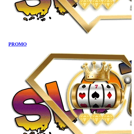
PROMO