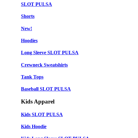
SLOT PULSA
Shorts
New!
Hoodies
Long Sleeve SLOT PULSA
Crewneck Sweatshirts
Tank Tops
Baseball SLOT PULSA
Kids Apparel
Kids SLOT PULSA
Kids Hoodie