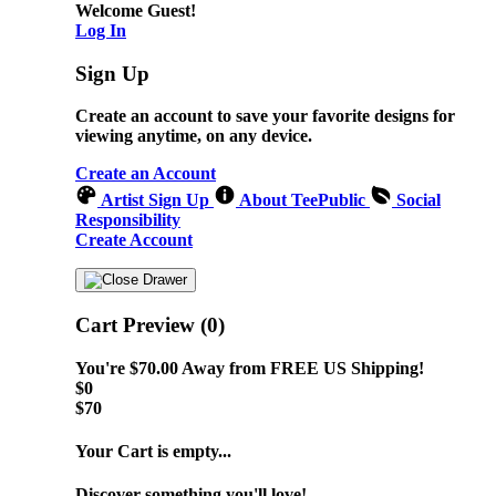
Welcome Guest!
Log In
Sign Up
Create an account to save your favorite designs for
viewing anytime, on any device.
Create an Account
Artist Sign Up
About TeePublic
Social
Responsibility
Create Account
Cart Preview (0)
You're
$70.00
Away from
FREE US Shipping!
$0
$70
Your Cart is empty...
Discover something you'll love!