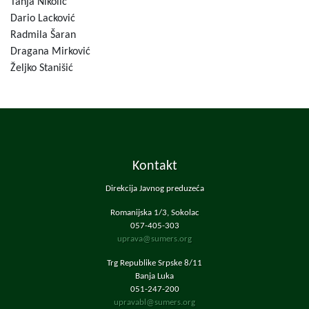
Tanja Nikolić
Dario Lacković
Radmila Šaran
Dragana Mirković
Željko Stanišić
Kontakt
Direkcija Javnog preduzeća
Romanijska 1/3, Sokolac
057-405-303
uprava@sumers.org
Trg Republike Srpske 8/11
Banja Luka
051-247-200
upravabl@sumers.org