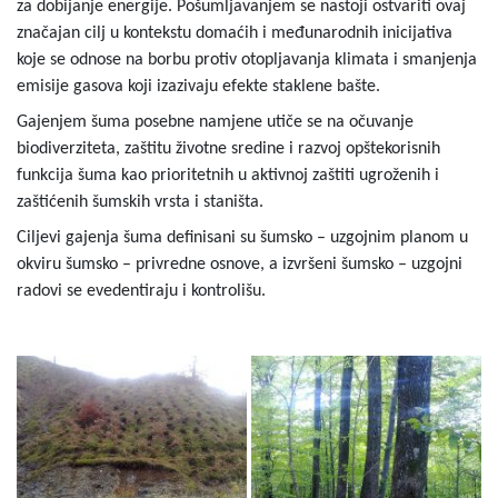
za dobijanje energije. Pošumljavanjem se nastoji ostvariti ovaj
značajan cilj u kontekstu domaćih i međunarodnih inicijativa
koje se odnose na borbu protiv otopljavanja klimata i smanjenja
emisije gasova koji izazivaju efekte staklene bašte.
Gajenjem šuma posebne namjene utiče se na očuvanje
biodiverziteta, zaštitu životne sredine i razvoj opštekorisnih
funkcija šuma kao prioritetnih u aktivnoj zaštiti ugroženih i
zaštićenih šumskih vrsta i staništa.
Ciljevi gajenja šuma definisani su šumsko – uzgojnim planom u
okviru šumsko – privredne osnove, a izvršeni šumsko – uzgojni
radovi se evedentiraju i kontrolišu.