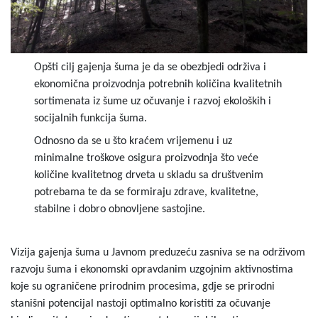
Opšti cilj gajenja šuma je da se obezbjedi održiva i
ekonomična proizvodnja potrebnih količina kvalitetnih
sortimenata iz šume uz očuvanje i razvoj ekoloških i
socijalnih funkcija šuma.
Odnosno da se u što kraćem vrijemenu i uz
minimalne troškove osigura proizvodnja što veće
količine kvalitetnog drveta u skladu sa društvenim
potrebama te da se formiraju zdrave, kvalitetne,
stabilne i dobro obnovljene sastojine.
Vizija gajenja šuma u Javnom preduzeću zasniva se na održivom
razvoju šuma i ekonomski opravdanim uzgojnim aktivnostima
koje su ograničene prirodnim procesima, gdje se prirodni
stanišni potencijal nastoji optimalno koristiti za očuvanje