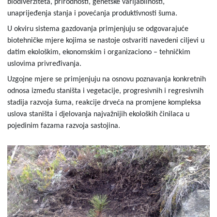
biodiverziteta, prirodnosti, genetske varijabilnosti,
unaprijeđenja stanja i povećanja produktivnosti šuma.
U okviru sistema gazdovanja primjenjuju se odgovarajuće
biotehničke mjere kojima se nastoje ostvariti navedeni ciljevi u
datim ekološkim, ekonomskim i organizaciono – tehničkim
uslovima privređivanja.
Uzgojne mjere se primjenjuju na osnovu poznavanja konkretnih
odnosa između staništa i vegetacije, progresivnih i regresivnih
stadija razvoja šuma, reakcije drveća na promjene kompleksa
uslova staništa i djelovanja najvažnijih ekoloških činilaca u
pojedinim fazama razvoja sastojina.