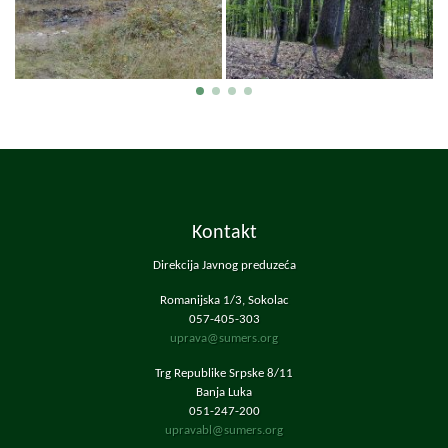
Kontakt
Direkcija Javnog preduzeća
Romanijska 1/3, Sokolac
057-405-303
uprava@sumers.org
Trg Republike Srpske 8/11
Banja Luka
051-247-200
upravabl@sumers.org