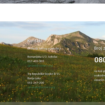
Kontakt
Broj 
Direkcija Javnog preduzeća
08
Romanijska 1/3, Sokolac
057-405-303
uprava@sumers.org
na koji 
Trg Republike Srpske 8/11
svakodne
Banja Luka
vezanim 
051-247-200
upravabl@sumers.org