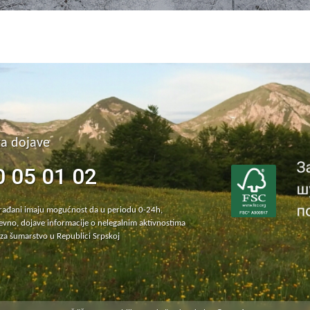
za dojave
0 05 01 02
građani imaju mogućnost da u periodu 0-24h,
vno, dojave informacije o nelegalnim aktivnostima
za šumarstvo u Republici Srpskoj