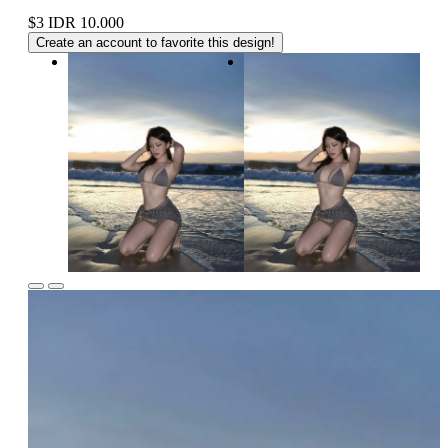
$3
IDR 10.000
Create an account to favorite this design!