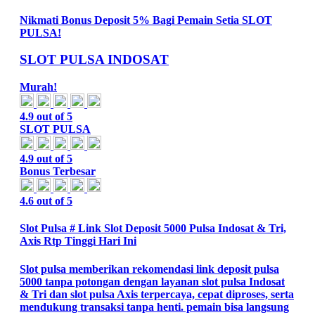
Nikmati
Bonus Deposit 5%
Bagi Pemain Setia
SLOT
PULSA!
SLOT PULSA INDOSAT
Murah!
4.9 out of 5
SLOT PULSA
4.9 out of 5
Bonus Terbesar
4.6 out of 5
Slot Pulsa # Link Slot Deposit 5000 Pulsa Indosat & Tri,
Axis Rtp Tinggi Hari Ini
Slot pulsa memberikan rekomendasi link deposit pulsa
5000 tanpa potongan dengan layanan slot pulsa Indosat
& Tri dan slot pulsa Axis terpercaya, cepat diproses, serta
mendukung transaksi tanpa henti. pemain bisa langsung