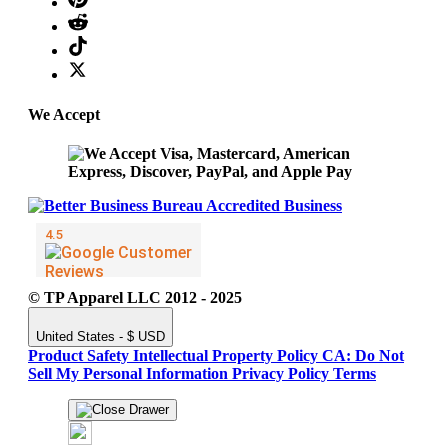
We Accept
© TP Apparel LLC 2012 - 2025
United States - $ USD
Product Safety
Intellectual Property Policy
CA: Do Not
Sell My Personal Information
Privacy Policy
Terms