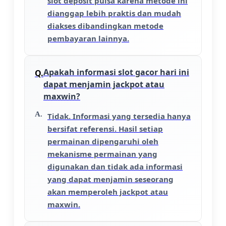
slot deposit pulsa karena metode ini
dianggap lebih praktis dan mudah
diakses dibandingkan metode
pembayaran lainnya.
Apakah informasi slot gacor hari ini
dapat menjamin jackpot atau
maxwin?
Tidak. Informasi yang tersedia hanya
bersifat referensi. Hasil setiap
permainan dipengaruhi oleh
mekanisme permainan yang
digunakan dan tidak ada informasi
yang dapat menjamin seseorang
akan memperoleh jackpot atau
maxwin.