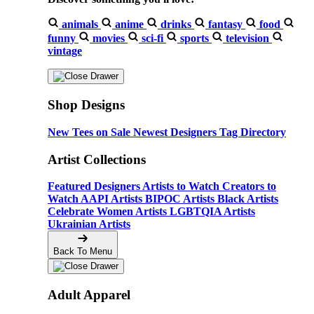
animals
anime
drinks
fantasy
food
funny
movies
sci-fi
sports
television
vintage
Shop Designs
New Tees on Sale
Newest Designers
Tag Directory
Artist Collections
Featured Designers
Artists to Watch
Creators to
Watch
AAPI Artists
BIPOC Artists
Black Artists
Celebrate Women Artists
LGBTQIA Artists
Ukrainian Artists
Back To Menu
Adult Apparel