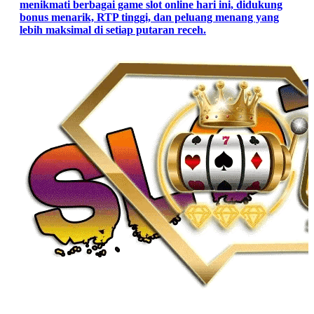
menikmati berbagai game slot online hari ini, didukung
bonus menarik, RTP tinggi, dan peluang menang yang
lebih maksimal di setiap putaran receh.