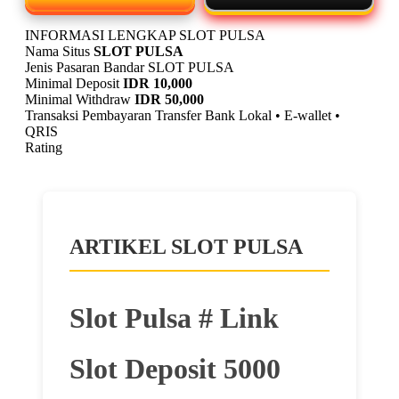
INFORMASI LENGKAP SLOT PULSA
Nama Situs
SLOT PULSA
Jenis Pasaran
Bandar SLOT PULSA
Minimal Deposit
IDR 10,000
Minimal Withdraw
IDR 50,000
Transaksi Pembayaran
Transfer Bank Lokal • E-wallet •
QRIS
Rating
ARTIKEL SLOT PULSA
Slot Pulsa # Link
Slot Deposit 5000