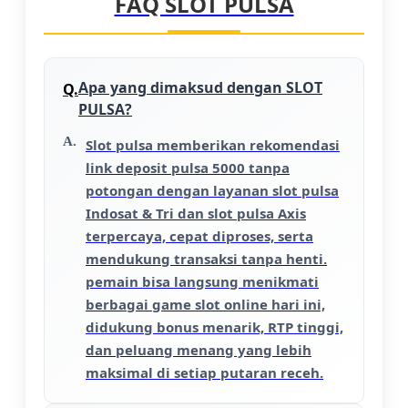
FAQ SLOT PULSA
Apa yang dimaksud dengan SLOT
PULSA?
Slot pulsa memberikan rekomendasi
link deposit pulsa 5000 tanpa
potongan dengan layanan slot pulsa
Indosat & Tri dan slot pulsa Axis
terpercaya, cepat diproses, serta
mendukung transaksi tanpa henti.
pemain bisa langsung menikmati
berbagai game slot online hari ini,
didukung bonus menarik, RTP tinggi,
dan peluang menang yang lebih
maksimal di setiap putaran receh.