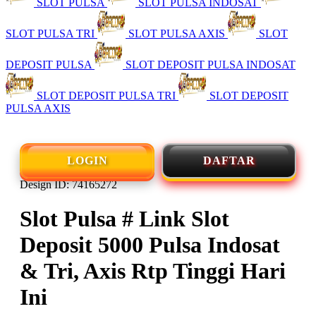
SLOT PULSA
SLOT PULSA INDOSAT
SLOT PULSA TRI
SLOT PULSA AXIS
SLOT
DEPOSIT PULSA
SLOT DEPOSIT PULSA INDOSAT
SLOT DEPOSIT PULSA TRI
SLOT DEPOSIT
PULSA AXIS
LOGIN
DAFTAR
Design ID: 74165272
Slot Pulsa # Link Slot
Deposit 5000 Pulsa Indosat
& Tri, Axis Rtp Tinggi Hari
Ini