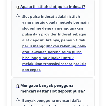
Apa arti istilah slot pulsa indosat?
Slot pulsa Indosat adalah istilah
yang merujuk pada metode bermain
slot online dengan menggunakan
pulsa dari provider Indosat sebagai
alat deposit. Artinya, pemain tidak
perlu menggunakan rekening bank
atau e-wallet, karena saldo pulsa
bisa langsung dipakai untuk
melakukan transaksi secara praktis
dan cepat.
Mengapa banyak pengguna
mencari daftar slot deposit pulsa?
Banyak pengguna mencari daftar