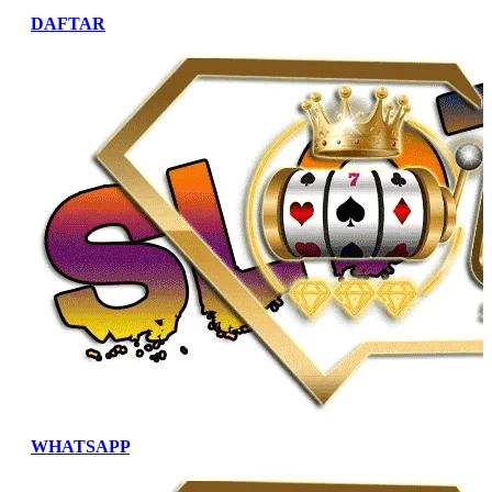
DAFTAR
WHATSAPP