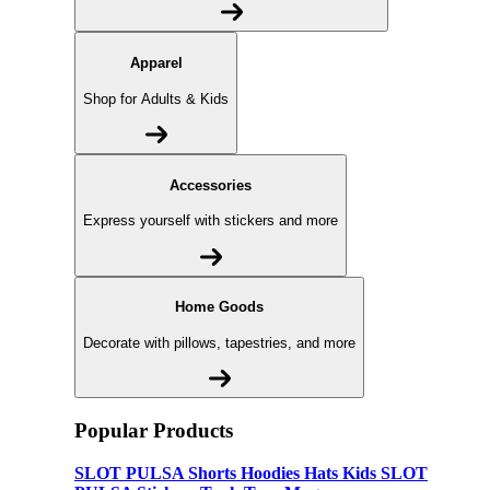
Apparel
Shop for Adults & Kids
Accessories
Express yourself with stickers and more
Home Goods
Decorate with pillows, tapestries, and more
Popular Products
SLOT PULSA
Shorts
Hoodies
Hats
Kids SLOT