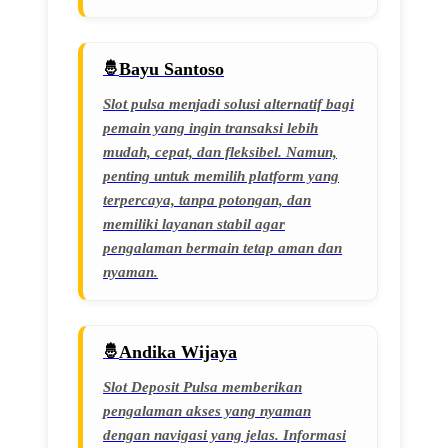
Bayu Santoso
Slot pulsa menjadi solusi alternatif bagi
pemain yang ingin transaksi lebih
mudah, cepat, dan fleksibel. Namun,
penting untuk memilih platform yang
terpercaya, tanpa potongan, dan
memiliki layanan stabil agar
pengalaman bermain tetap aman dan
nyaman.
Andika Wijaya
Slot Deposit Pulsa memberikan
pengalaman akses yang nyaman
dengan navigasi yang jelas. Informasi