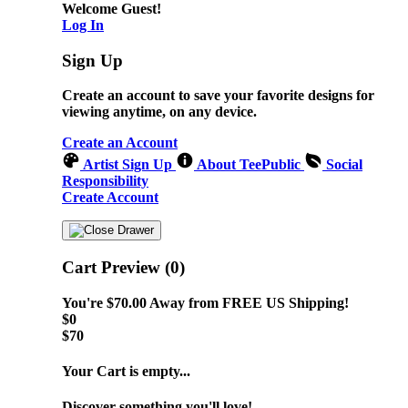
Welcome Guest!
Log In
Sign Up
Create an account to save your favorite designs for
viewing anytime, on any device.
Create an Account
Artist Sign Up
About TeePublic
Social
Responsibility
Create Account
Cart Preview (0)
You're
$70.00
Away from
FREE US Shipping!
$0
$70
Your Cart is empty...
Discover something you'll love!