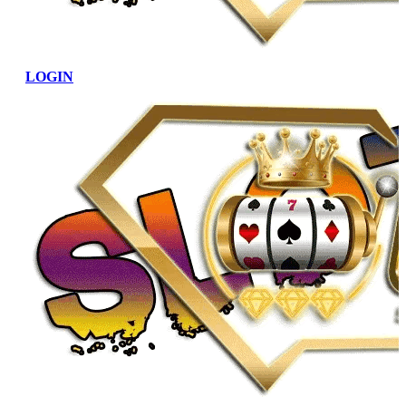
LOGIN