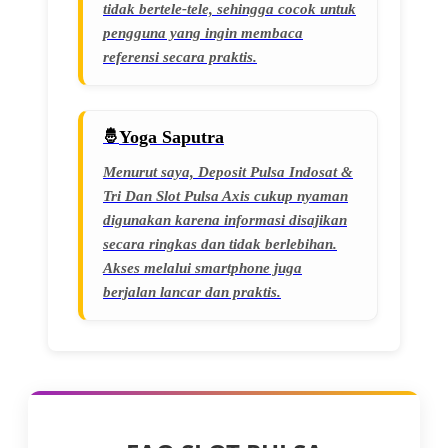
tidak bertele-tele, sehingga cocok untuk
pengguna yang ingin membaca
referensi secara praktis.
Yoga Saputra
Menurut saya, Deposit Pulsa Indosat &
Tri Dan Slot Pulsa Axis cukup nyaman
digunakan karena informasi disajikan
secara ringkas dan tidak berlebihan.
Akses melalui smartphone juga
berjalan lancar dan praktis.