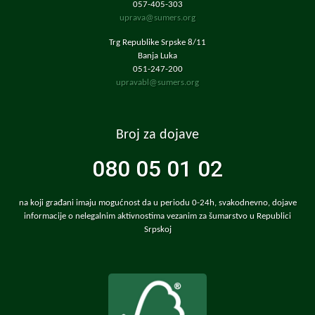
057-405-303
uprava@sumers.org
Trg Republike Srpske 8/11
Banja Luka
051-247-200
upravabl@sumers.org
Broj za dojave
080 05 01 02
na koji građani imaju mogućnost da u periodu 0-24h, svakodnevno, dojave
informacije o nelegalnim aktivnostima vezanim za šumarstvo u Republici
Srpskoj