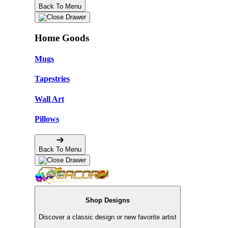
Back To Menu
Home Goods
Mugs
Tapestries
Wall Art
Pillows
Back To Menu
Shop Designs
Discover a classic design or new favorite artist