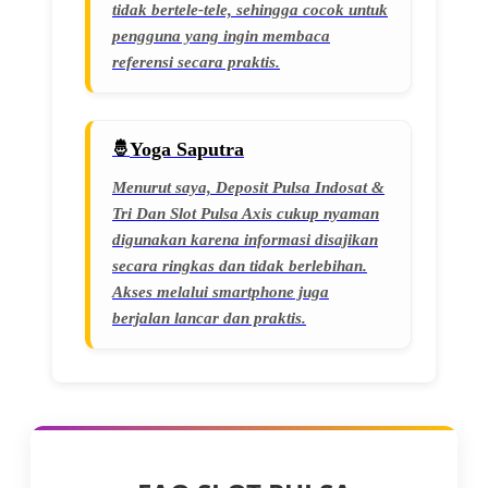
tidak bertele-tele, sehingga cocok untuk
pengguna yang ingin membaca
referensi secara praktis.
Yoga Saputra
Menurut saya, Deposit Pulsa Indosat &
Tri Dan Slot Pulsa Axis cukup nyaman
digunakan karena informasi disajikan
secara ringkas dan tidak berlebihan.
Akses melalui smartphone juga
berjalan lancar dan praktis.