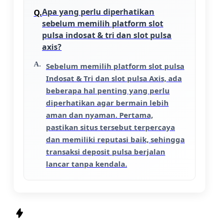
Apa yang perlu diperhatikan
sebelum memilih platform slot
pulsa indosat & tri dan slot pulsa
axis?
Sebelum memilih platform slot pulsa
Indosat & Tri dan slot pulsa Axis, ada
beberapa hal penting yang perlu
diperhatikan agar bermain lebih
aman dan nyaman. Pertama,
pastikan situs tersebut terpercaya
dan memiliki reputasi baik, sehingga
transaksi deposit pulsa berjalan
lancar tanpa kendala.