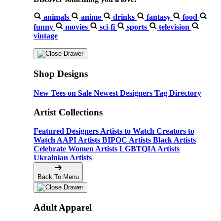
animals
anime
drinks
fantasy
food
funny
movies
sci-fi
sports
television
vintage
Shop Designs
New Tees on Sale
Newest Designers
Tag Directory
Artist Collections
Featured Designers
Artists to Watch
Creators to
Watch
AAPI Artists
BIPOC Artists
Black Artists
Celebrate Women Artists
LGBTQIA Artists
Ukrainian Artists
Back To Menu
Adult Apparel