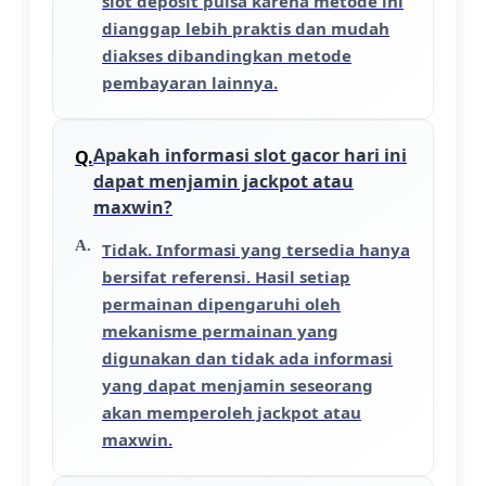
slot deposit pulsa karena metode ini
dianggap lebih praktis dan mudah
diakses dibandingkan metode
pembayaran lainnya.
Apakah informasi slot gacor hari ini
dapat menjamin jackpot atau
maxwin?
Tidak. Informasi yang tersedia hanya
bersifat referensi. Hasil setiap
permainan dipengaruhi oleh
mekanisme permainan yang
digunakan dan tidak ada informasi
yang dapat menjamin seseorang
akan memperoleh jackpot atau
maxwin.