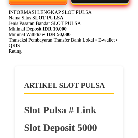
INFORMASI LENGKAP SLOT PULSA
Nama Situs
SLOT PULSA
Jenis Pasaran
Bandar SLOT PULSA
Minimal Deposit
IDR 10,000
Minimal Withdraw
IDR 50,000
Transaksi Pembayaran
Transfer Bank Lokal • E-wallet •
QRIS
Rating
ARTIKEL SLOT PULSA
Slot Pulsa # Link
Slot Deposit 5000