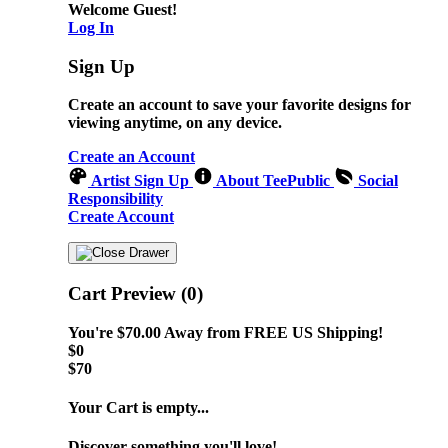
Welcome Guest!
Log In
Sign Up
Create an account to save your favorite designs for
viewing anytime, on any device.
Create an Account
Artist Sign Up
About TeePublic
Social
Responsibility
Create Account
Cart Preview (0)
You're
$70.00
Away from
FREE US Shipping!
$0
$70
Your Cart is empty...
Discover something you'll love!