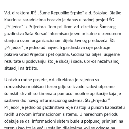
V.d. direktora JPŠ „Šume Republike Srpske“ a.d. Sokolac Blaško
Kaurin sa saradnicima boravio je danas u radnoj posjeti ŠG
„Prijedor“ iz Prijedora. Tom prilikom v.d. direktora Šumskog
gazdinstva Saša Bursać informisao je sve prisutne o trenutnom
stanju u ovom organizacionom dijelu Javnog preduzeća. ŠG
„Prijedor“ je jedno od najvećih gazdinstava čije područje
pokriva Grad Prijedor i pet opština. Godinama bilježi uspješne
rezultate u poslovanju, što je slučaj i sada, uprkos nezahvalnoj
situaciji na tržištu.
U okviru radne posjete, v.d. direktora je zajedno sa
rukovodstvom obišao i teren gdje se izvode radovi otpreme
šumskih drvnih sortimenata pomoću mobilne aplikacije koja je
sastavni dio novog informacionog sistema. ŠG „Prijedor“
Prijedor je jedno od gazdinstava koje nastoji u punom kapacitetu
raditi u novom informacionom sistemu. U narednom periodu
očekuje se da informacioni sistem bude u potpunoj primjeni na
terenu kao što je već u ostalim dijelovima koji se odnose na