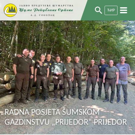
ЋИР
RADNA POSJETA ŠUMSKOM
GAZDINSTVU „PRIJEDOR“ PRIJEDOR