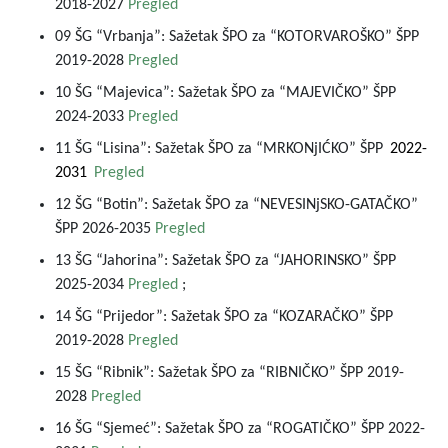
2018-2027
Pregled
09 ŠG “Vrbanja”: Sažetak ŠPO za “KOTORVAROŠKO” ŠPP
2019-2028
Pregled
10 ŠG “Majevica”: Sažetak ŠPO za “MAJEVIČKO” ŠPP
2024-2033
Pregled
11 ŠG “Lisina”: Sažetak ŠPO za “MRKONjIĆKO” ŠPP
2022-
2031
Pregled
12 ŠG “Botin”: Sažetak ŠPO za “NEVESINjSKO-GATAČKO”
ŠPP 2026-2035
Pregled
13 ŠG “Jahorina”: Sažetak ŠPO za “JAHORINSKO” ŠPP
2025-2034
Pregled
;
14 ŠG “Prijedor”: Sažetak ŠPO za “KOZARAČKO” ŠPP
2019-2028
Pregled
15 ŠG “Ribnik”: Sažetak ŠPO za “RIBNIČKO” ŠPP 2019-
2028
Pregled
16 ŠG “Sjemeć”: Sažetak ŠPO za “ROGATIČKO” ŠPP 2022-