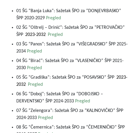
01 ŠG “Banja Luka”: Sažetak ŠPO za “DONjEVRBASKO”
ŠPP 2020-2029
Pregled
02 ŠG “Oštrelj – Drinić”: Sažetak ŠPO za “PETROVAČKO”
ŠPP
2023-2032
Pregled
03 ŠG “Panos”: Sažetak ŠPO za “VIŠEGRADSKO” ŠPP 2025-
2034
Pregled
04 ŠG “Birač”: Sažetak ŠPO za “VLASENIČKO” ŠPP 2021-
2030
Pregled
05 ŠG “Gradiška”: Sažetak ŠPO za “POSAVSKO” ŠPP
2023-
2032
Pregled
06 ŠG “Doboj”: Sažetak ŠPO za “DOBOJSKO –
DERVENTSKO” ŠPP 2024-2033
Pregled
07 ŠG “Zelengora”: Sažetak ŠPO za “KALINOVIČKO” ŠPP
2024-2033
Pregled
08 ŠG “Čemernica”: Sažetak ŠPO za “ČEMERNIČKO” ŠPP