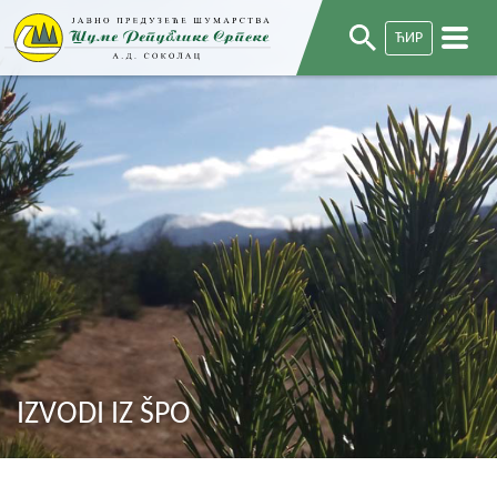
ЋИР
IZVODI IZ ŠPO