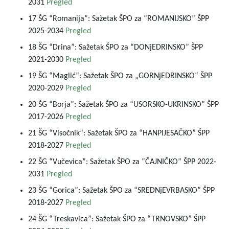
2031
Pregled
17 ŠG “Romanija”: Sažetak ŠPO za “ROMANIJSKO” ŠPP
2025-2034
Pregled
18 ŠG “Drina”: Sažetak ŠPO za “DONjEDRINSKO” ŠPP
2021-2030
Pregled
19 ŠG “Maglić”: Sažetak ŠPO za „GORNjEDRINSKO“ ŠPP
2020-2029
Pregled
20 ŠG “Borja”: Sažetak ŠPO za “USORSKO-UKRINSKO” ŠPP
2017-2026
Pregled
21 ŠG “Visočnik”: Sažetak ŠPO za “HANPIJESAČKO” ŠPP
2018-2027
Pregled
22 ŠG “Vučevica”: Sažetak ŠPO za “ČAJNIČKO” ŠPP 2022-
2031
Pregled
23 ŠG “Gorica”: Sažetak ŠPO za “SREDNjEVRBASKO” ŠPP
2018-2027
Pregled
24 ŠG “Treskavica”: Sažetak ŠPO za “TRNOVSKO” ŠPP