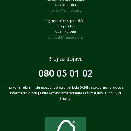
057-405-303
uprava@sumers.org
Trg Republike Srpske 8/11
Banja Luka
051-247-200
upravabl@sumers.org
Broj za dojave
080 05 01 02
na koji građani imaju mogućnost da u periodu 0-24h, svakodnevno, dojave
informacije o nelegalnim aktivnostima vezanim za šumarstvo u Republici
Srpskoj