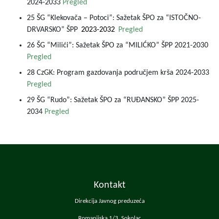
2024-2033
Pregled
25 ŠG “Klekovača – Potoci”: Sažetak ŠPO za “ISTOČNO-
DRVARSKO” ŠPP
2023-2032
Pregled
26 ŠG “Milići”: Sažetak ŠPO za “MILIĆKO” ŠPP 2021-2030
Pregled
28 CzGK: Program gazdovanja područjem krša 2024-2033
Pregled
29 ŠG “Rudo”: Sažetak ŠPO za “RUĐANSKO” ŠPP 2025-
2034
Pregled
Kontakt
Direkcija Javnog preduzeća
Romanijska 1/3, Sokolac