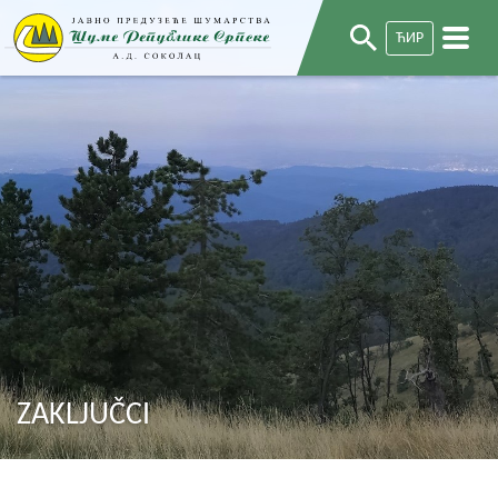
ЋИР
ZAKLJUČCI