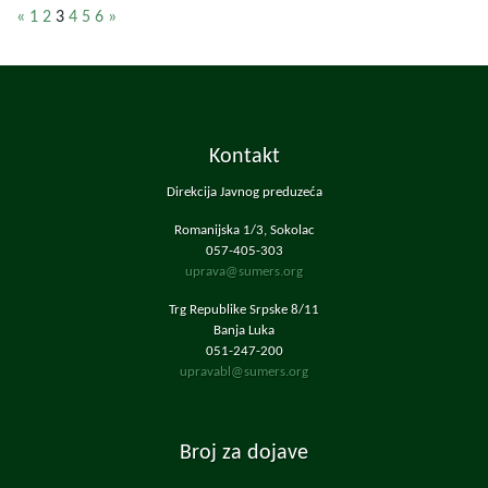
«
1
2
3
4
5
6
»
Kontakt
Direkcija Javnog preduzeća
Romanijska 1/3, Sokolac
057-405-303
uprava@sumers.org
Trg Republike Srpske 8/11
Banja Luka
051-247-200
upravabl@sumers.org
Broj za dojave