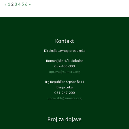
«
1
2
3
4
5
6
»
Kontakt
Direkcija Javnog preduzeća
Romanijska 1/3, Sokolac
057-405-303
uprava@sumers.org
Trg Republike Srpske 8/11
Banja Luka
051-247-200
upravabl@sumers.org
Broj za dojave