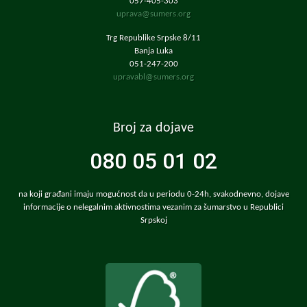
057-405-303
uprava@sumers.org
Trg Republike Srpske 8/11
Banja Luka
051-247-200
upravabl@sumers.org
Broj za dojave
080 05 01 02
na koji građani imaju mogućnost da u periodu 0-24h, svakodnevno, dojave
informacije o nelegalnim aktivnostima vezanim za šumarstvo u Republici
Srpskoj