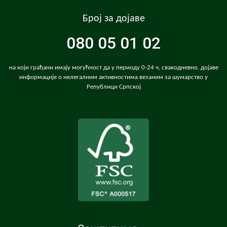
Број за дојаве
080 05 01 02
на који грађани имају могућност да у периоду 0-24 ч, свакодневно, дојаве
информације о нелегалним активностима везаним за шумарство у
Републици Српској