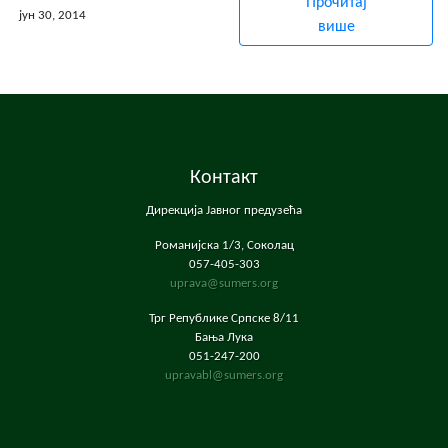
Прочитај
јун 30, 2014
више
Контакт
Дирекција Јавног предузећа
Романијска 1/3, Соколац
057-405-303
uprava@sumers.org
Трг Републике Српске 8/11
Бања Лука
051-247-200
upravabl@sumers.org