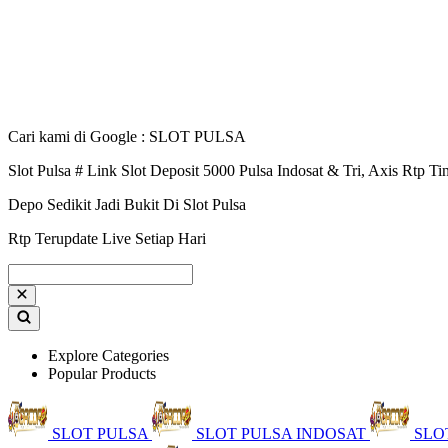
Cari kami di Google : SLOT PULSA
Slot Pulsa # Link Slot Deposit 5000 Pulsa Indosat & Tri, Axis Rtp Tin
Depo Sedikit Jadi Bukit Di Slot Pulsa
Rtp Terupdate Live Setiap Hari
Explore Categories
Popular Products
SLOT PULSA
SLOT PULSA INDOSAT
SLO