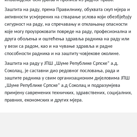
инвалидског осигурања и прописа из радног права.
Заштита на раду, према Правилнику, обухвата скуп мјера и
активности усмјерених на стварање услова који обезбјеђују
сигурност на раду, на спречавању и отклањању опасности
које могу проузроковати повреде на раду, професионална и
друга обољења и оштећења здравља радника на раду или
у вези са радом, као и на чување здравља и радне
способности радника и на заштиту човјекове околине.
Заштита на раду у ЈПШ „Шуме Републике Српске“ а.д.
Соколац, је саставни дио редовног пословања, рада и
заштите радника у свим организационим дијеловима ЈПШ
„Шуме Републике Српске“ а.д Соколац и подразумјева
примјену савремених техничких, здравствених, социјалних,
правних, економских и других мјера.