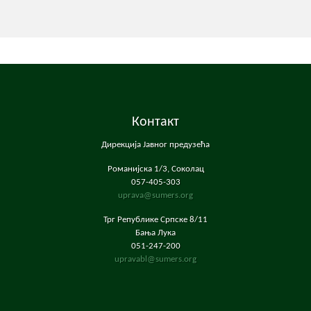
Контакт
Дирекција Јавног предузећа
Романијска 1/3, Соколац
057-405-303
uprava@sumers.org
Трг Републике Српске 8/11
Бања Лука
051-247-200
upravabl@sumers.org