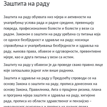
Заштита на раду
Заштита на раду обухвата низ мјера и активности на
унапређењу услова рада и радне средине, превенцију
повреда, професионалних болести и болести у вези са
радом. Законом о заштити на раду уређена су питања која
се односе безбједност и здравље на раду; носиоци
спровођења и унапређивања безбједности и здравља на
раду, њихова права, обавезе и одговорности, превентивне
мјере, као и друга питања у вези са истим.
Заштиту на раду у обавези је да проведе свако правно лице
које запошљава једног или више радника.
Заштита и здравље на раду у Предузећу спроводи се на
основу Закона о заштити на раду, прописа донесених на
основу Закона, Правилника, Акта о процјени ризика, плана
и програма мјера заштите и здравља на раду, хигијене
рада, прописа из области здравственог и пензијско –