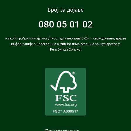
Број за дојаве
080 05 01 02
на који грађани имају могућност да у периоду 0-24 ч, свакодневно, дојаве
информације о нелегалним активностима везаним за шумарство у
Републици Српској