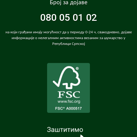
Број за дојаве
080 05 01 02
на који грађани имају могућност да у периоду 0-24 ч, свакодневно, дојаве
информације о нелегалним активностима везаним за шумарство у
Републици Српској