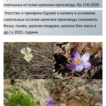
скупљања осталих шумских производа, бр.116/2020
Упутство о примјени Одлуке о начину и условима
сакупљања осталих шумских производа (љековито
биље, гљиве, шумски плодови, шумска био маса и
др.) у 2023. години