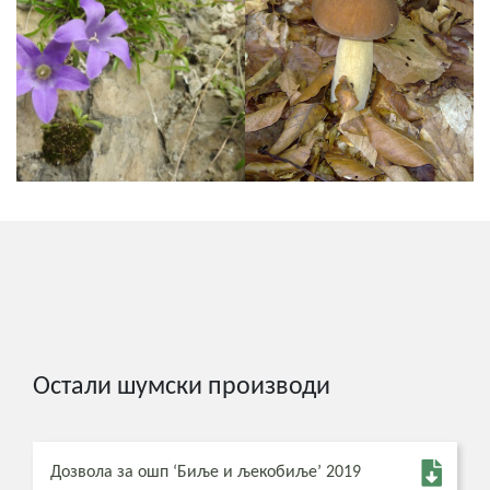
Остали шумски производи
Дозвола за ошп ‘Биље и љекобиље’ 2019