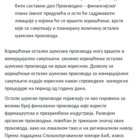
бити саставни дио Производно – финансијског
плана Јавног предузећа и исти ће садржавати:
локације у којима ће се вршити коришћење, врсте
које се сакупљају и планирану количину осталих
шумских производа.
Коришћење осталих шумских производа могу вршити и
комерцијални сакупљачи, уколико коришћење осталих
шумских производа не врши корисник. Дозволу за
коришћење осталих шумских производа за комерцијалне
сакупљаче издаје корисник након спроведене конкурсне
процедуре на период од годину дана.
Остали шумски производи појављују се као сировина за
велики број финаланих производа које користе
фармацеутска и прехрамбена индустрија. Развојем
органске производње, повећан је тржишни значај ових
производа, како на локалном тако и на регионалном нивоу.
Према подацима Спољнотрговинске коморе БиХ, извоз