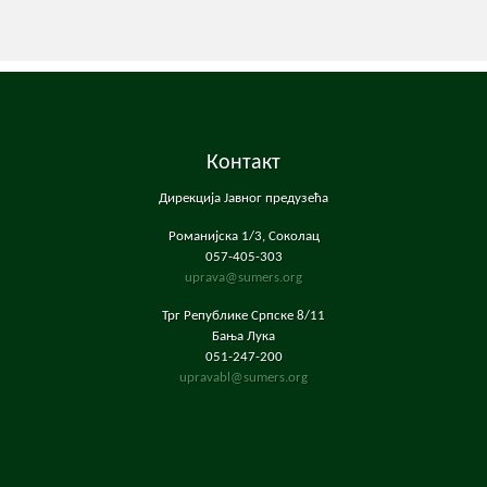
Контакт
Дирекција Јавног предузећа
Романијска 1/3, Соколац
057-405-303
uprava@sumers.org
Трг Републике Српске 8/11
Бања Лука
051-247-200
upravabl@sumers.org