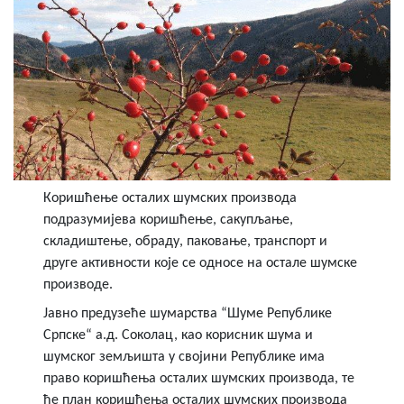
Коришћење осталих шумских производа
подразумијева коришћење, сакупљање,
складиштење, обраду, паковање, транспорт и
друге активности које се односе на остале шумске
производе.
Јавно предузеће шумарства “Шуме Републике
Српске“ а.д. Соколац, као корисник шума и
шумског земљишта у својини Републике има
право коришћења осталих шумских производа, те
ће план коришћења осталих шумских производа