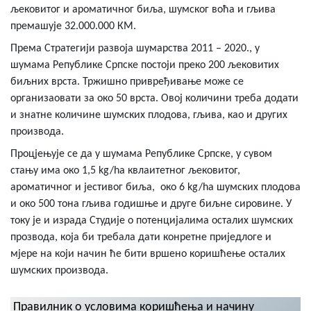
љековитог и ароматичног биља, шумског воћа и гљива
премашује 32.000.000 КМ.
Према Стратегији развоја шумарства 2011 – 2020., у
шумама Републике Српске постоји преко 200 љековитих
биљних врста. Тржишно привређивање може се
организаовати за око 50 врста. Овој количини треба додати
и знатне количине шумских плодова, гљива, као и других
производа.
Процјењује се да у шумама Републике Српске, у сувом
стању има око 1,5 kg/ha квлаитетног љековитог,
ароматичног и јестивог биља, око 6 kg/ha шумских плодова
и око 500 тона гљива годишње и друге биљне сировине. У
току је и израда Студије о потенцијалима осталих шумских
прозвода, која би требала дати конретне приједлоге и
мјере на који начин ће бити вршено коришћење осталих
шумских производа.
Правилник о условима коришћења и начину