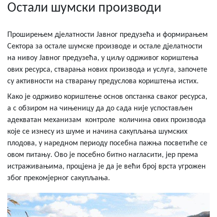
Остали шумски производи
Проширењем дјелатности Јавног предузећа и формирањем
Сектора за остале шумске производе и остале дјелатности
на нивоу Јавног предузећа, у циљу одрживог кориштења
ових ресурса, стварања нових производа и услуга, започете
су активности на стварању предуслова кориштења истих.
Како је одрживо кориштење основ опстанка сваког ресурса,
а с обзиром на чињеницу да до сада није успостављен
адекватан механизам контроле количина ових производа
које се изнесу из шуме и начина сакупљања шумских
плодова, у наредном периоду посебна пажња посветиће се
овом питању. Ово је посебно битно нагласити, јер према
истраживањима, процјена је да је већи број врста угрожен
због прекомјерног сакупљања.