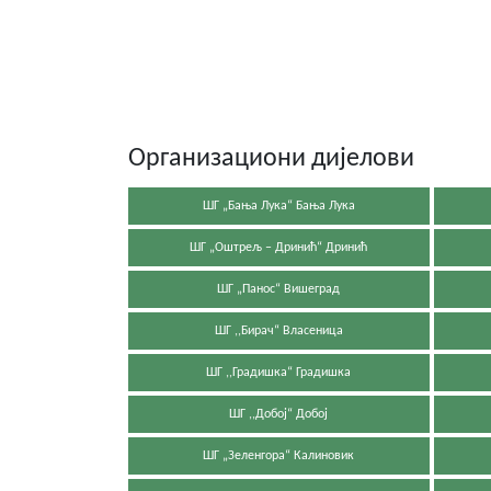
Организациони дијелови
ШГ „Бања Лука“ Бања Лука
ШГ „Оштрељ – Дринић“ Дринић
ШГ „Панос“ Вишеград
ШГ ,,Бирач“ Власеница
ШГ ,,Градишка“ Градишка
ШГ ,,Добој“ Добој
ШГ „Зеленгора“ Калиновик