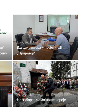
јул 7, 2026
ор“
В.д .директора у посјети ШГ
рену
„Приједор“
мај 9, 2026
Не заборављамо наше хероје