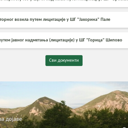
оторног возила путем лицитације у ШГ "Јахорина" Пале
 путем јавног надметања (лицитације) у ШГ "Горица" Шипово
Сви документи
за дојаве