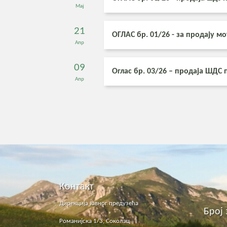
Мај
21
ОГЛАС бр. 01/26 - за продају м
Апр
09
Оглас бр. 03/26 – продаја ШДС
Апр
Контакт
Дирекција Јавног предузећа
Број 
Романијска 1/3, Соколац