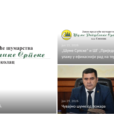
јул 15, 2026
„Шуме Српске“ и ШГ „Пријед
улажу у ефикаснији рад на те
јун 29, 2026
6.
Чувајмо шуме од пожара