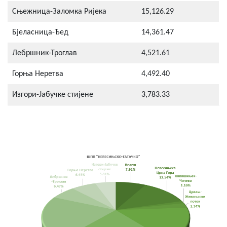
Сњежница-Заломка Ријека
15,126.29
Бјеласница-Ђед
14,361.47
Лебршник-Троглав
4,521.61
Горња Неретва
4,492.40
Изгори-Јабучке стијене
3,783.33