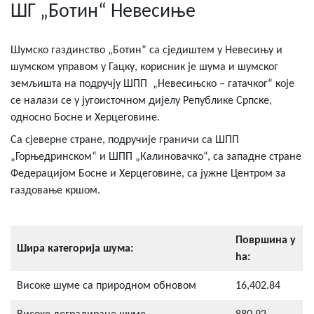
ШГ „Ботин“ Невесиње
Шумско газдинство „Ботин“ са сједиштем у Невесињу и
шумском управом у Гацку, корисник је шума и шумског
земљишта на подручју ШПП
„Невесињско – гатачког“ које
се налази се у југоисточном дијелу Републике Српске,
односно Босне и Херцеговине.
Са сјеверне стране, подручије граничи са ШПП
„Горњедринском“ и ШПП „Калиновачко“, са западне стране
Федерацијом Босне и Херцеговине, са јужне Центром за
газдовање кршом.
Површина у
Шира категорија шума:
ha:
Високе шуме са природном обновом
16,402.84