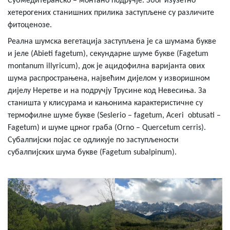
Субмедитеранско – монтано подручје. Због изузетно
хетерогених станишних прилика заступљене су различите
фитоценозе.
Реална шумска вегетација заступљена је са шумама букве
и јеле (Abieti fagetum), секундарне шуме букве (Fagetum
montanum illyricum), док је ацидофилна варијанта ових
шума распрострањена, највећим дијелом у изворишном
дијелу Неретве и на подручју Трусине код Невесиња. За
станишта у клисурама и кањонима карактеристичне су
термофилне шуме букве (Seslerio – fagetum, Aceri obtusati –
Fagetum) и шуме црног граба (Orno – Quercetum cerris).
Субалпијски појас се одликује по заступљености
субалпијских шума букве (Fagetum subalpinum).