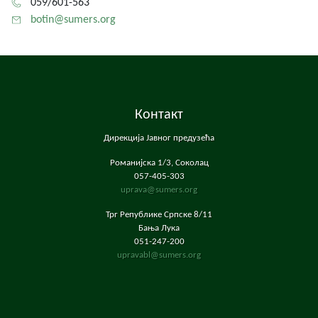
059/601-563
botin@sumers.org
Контакт
Дирекција Јавног предузећа
Романијска 1/3, Соколац
057-405-303
uprava@sumers.org
Трг Републике Српске 8/11
Бања Лука
051-247-200
upravabl@sumers.org