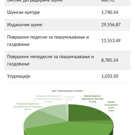
Високе деградиране шуме
880.92
Шумске културе
1,740.54
Изданачке шуме
29,556.87
Површине подесне за пошумљавање и
11,553.49
газдовање
Површине неподесне за пошумљавање и
8,785.54
газдовање
Узурпације
1,033.50