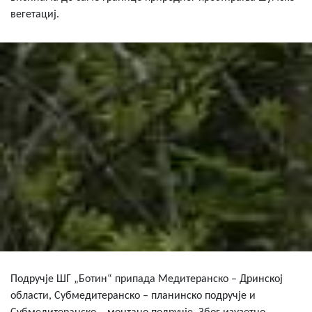
вегетациј.
Подручје ШГ „Ботин“ припада Медитеранско – Дринској
области, Субмедитеранско – планинско подручје и