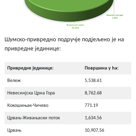
Шумско-привредно подручје подјељено је на
привредне јединице:
Привредне јединице:
Површина у ha:
Вележ
5,538.61
Невесинјска Црна Гора
8,762.68
Кокошињак-Чичево
771.19
Црвањ-Живањаски поток
1,634.56
Црвањ
10,907.56