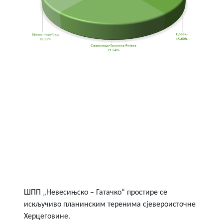
ШПП „Невесињско – Гатачко“ простире се
искључиво планинским теренима сјевероисточне
Херцеговине.