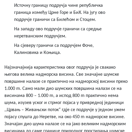
Источну границу подручја чине републичка
граница између Црне Горе и БиХ. На југу ово
подручје граничи са Билећом и Стоцем.
На западу ово подручје граничи са средње
неретванским подручјем.
На сјеверу граничи са подручјем Фоче,
Калиновика и Коњица.
Најзначајнија карактеристика овог подручја је свакако
његова велика надморска висина. Све значајне шумске
површине налазе се практично на надморској висини преко
1.000 m. Само мали дио шумских површина налази се на
висинама 800 – 1.000 m, а испод 800 m практично нема
шума, изузев уског и стрмог појаса у привредној јединици
,,Црвањ – Живањски поток“ гдје се подручје у једном ужем
појасу спушта до Неретве, на око 450 m надморске висине.
Значајан дио шума налазе се на јако великим надморским
висинама до саме границе природног простирања шумске