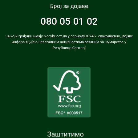
Број за дојаве
080 05 01 02
на који грађани имају могућност да у периоду 0-24 ч, свакодневно, дојаве
информације о нелегалним активностима везаним за шумарство у
Републици Српској