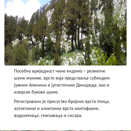
Посебну вриједност чине ендемо – реликтне
шуме мунике, врсте која представља субендем
јужних Апенина и југисточних Динарида, као и
илирске букове шуме.
Регистровано је присуство бројних врста птица,
аутохтоних и алохтоних врста ихитофауне,
водоземаца, гмизаваца и сисара.