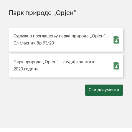
Парк природе „Орјен“
Одлука о проглашењу парка природе „Орјен“ –
Сл.гласник бр.93/20
Парк природе „Орјен“ – студија заштите
2020.година
Сви документи