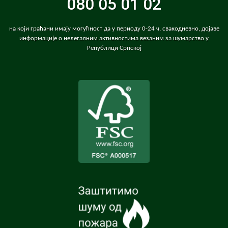
080 05 01 02
на који грађани имају могућност да у периоду 0-24 ч, свакодневно, дојаве
информације о нелегалним активностима везаним за шумарство у
Републици Српској