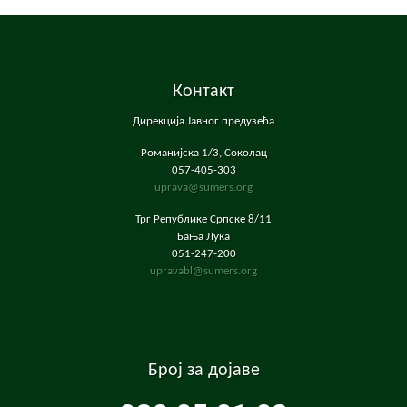
Контакт
Дирекција Јавног предузећа
Романијска 1/3, Соколац
057-405-303
uprava@sumers.org
Трг Републике Српске 8/11
Бања Лука
051-247-200
upravabl@sumers.org
Број за дојаве