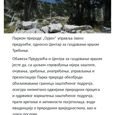
Парком природе „Орјен“ управља Јавно
предузеће, односно Центар за газдовање кршом
Требиње.
Обавеза Предузећа и Центра за газдовање кршом
јесте да, са циљем спровођења мјера заштите,
очувања, уређења, унапређења, управљања и
презентације Парка природе обезбједи
обиљежавање граница заштићеног подручја,
осигура неометано одвијање природних процеса
и одрживог кориштења заштићеног подручја,
прати кретање и активности посјетилаца, води
евиденцију о природним вриједностима, као и
друге послове.