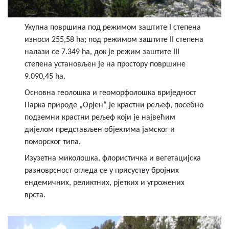
Укупна површина под режимом заштите I степена
износи 255,58 ha; под режимом заштите II степена
налази се 7.349 ha, док је режим заштите III
степена установљен је на простору површине
9.090,45 ha.
Основна геолошка и геоморфолошка вриједност
Парка природе „Орјен“ је крастни рељеф, посебно
подземни крастни рељеф који је највећим
дијелом представљен објектима јамског и
поморског типа.
Изузетна миколошка, флористичка и вегетацијска
разноврсност огледа се у присуству бројних
ендемичних, реликтних, рјетких и угрожених
врста.