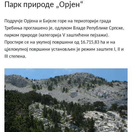
Парк природе „Орјен“
Подручје Орјена и Бијеле горе на териоторији града
Требиња проглашено је, одлуком Владе Републике Српске,
парком природе (категорија V заштићени пејзажи).
Простире се на укупној површини од 16.715,83 ha и на
цјелокупној површини установљен је режим заштите I, II и
III степена.