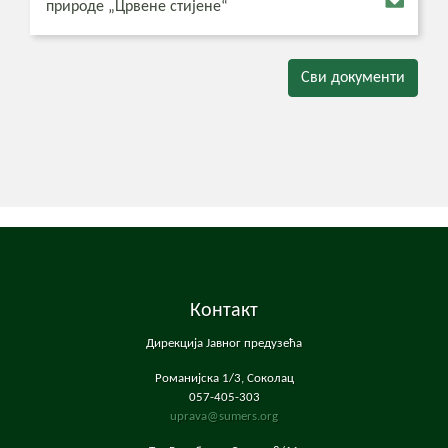
природе „Црвене стијене“
Сви документи
Контакт
Дирекција Јавног предузећа
Романијска 1/3, Соколац
057-405-303
uprava@sumers.org