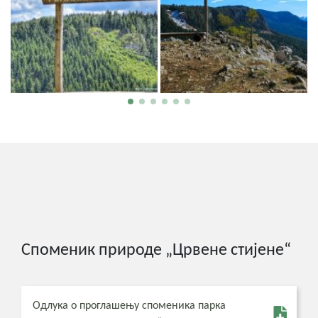
Споменик природе „Црвене стијене“
Одлука о проглашењу споменика парка