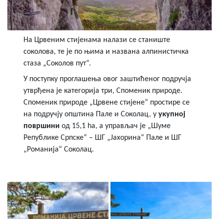
На Црвеним стијенама налази се станиште
соколова, те је по њима и названа алпинистичка
стаза „Соколов пут“.
У поступку проглашења овог заштићеног подручја
утврђена је категорија три, Споменик природе.
Споменик природе „Црвене стијене“ простире се
на подручју општина Пале и Соколац, у
укупној
површини
од 15,1 ha, а управљач је „Шуме
Републике Српске“ – ШГ „Јахорина“ Пале и ШГ
„Романија“ Соколац.