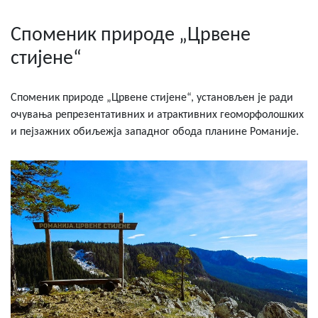
Споменик природе „Црвене
стијене“
Споменик природе „Црвене стијене“, установљен је ради
очувања репрезентативних и атрактивних геоморфолошких
и пејзажних обиљежја западног обода планине Романије.