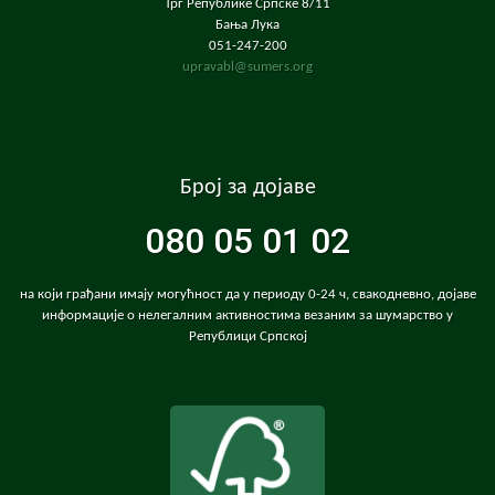
Трг Републике Српске 8/11
Бања Лука
051-247-200
upravabl@sumers.org
Број за дојаве
080 05 01 02
на који грађани имају могућност да у периоду 0-24 ч, свакодневно, дојаве
информације о нелегалним активностима везаним за шумарство у
Републици Српској