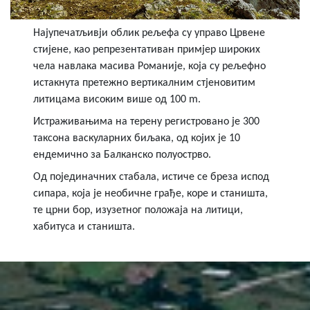
Најупечатљивји облик рељефа су управо Црвене
стијене, као репрезентативан примјер широких
чела навлака масива Романије, која су рељефно
истакнута претежно вертикалним стјеновитим
литицама високим више од 100 m.
Истраживањима на терену регистровано је 300
таксона васкуларних биљака, од којих је 10
ендемично за Балканско полуострво.
Од појединачних стабала, истиче се бреза испод
сипара, која је необичне грађе, коре и станишта,
те црни бор, изузетног положаја на литици,
хабитуса и станишта.