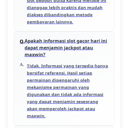
slot deposit pulsa karena metode ini
dianggap lebih praktis dan mudah
diakses dibandingkan metode
pembayaran lainnya.
Apakah informasi slot gacor hari ini
dapat menjamin jackpot atau
maxwin?
Tidak. Informasi yang tersedia hanya
bersifat referensi. Hasil setiap
permainan dipengaruhi oleh
mekanisme permainan yang
digunakan dan tidak ada informasi
yang dapat menjamin seseorang
akan memperoleh jackpot atau
maxwin.