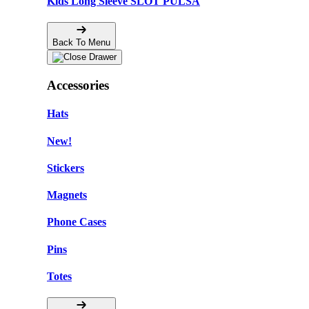
Kids Long Sleeve SLOT PULSA
Back To Menu
Accessories
Hats
New!
Stickers
Magnets
Phone Cases
Pins
Totes