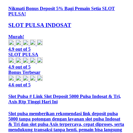
Nikmati
Bonus Deposit 5%
Bagi Pemain Setia
SLOT
PULSA!
SLOT PULSA INDOSAT
Murah!
4.9 out of 5
SLOT PULSA
4.9 out of 5
Bonus Terbesar
4.6 out of 5
Slot Pulsa # Link Slot Deposit 5000 Pulsa Indosat & Tri,
Axis Rtp Tinggi Hari Ini
Slot pulsa memberikan rekomendasi link deposit pulsa
5000 tanpa potongan dengan layanan slot pulsa Indosat
& Tri dan slot pulsa Axis terpercaya, cepat diproses, serta
mendukung transaksi tanpa henti. pemain bisa langsung