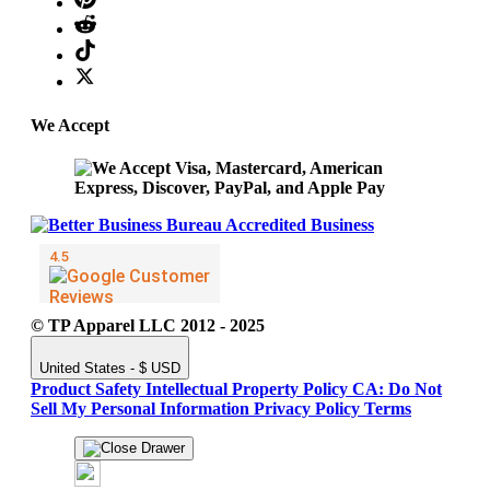
We Accept
© TP Apparel LLC 2012 - 2025
United States - $ USD
Product Safety
Intellectual Property Policy
CA: Do Not
Sell My Personal Information
Privacy Policy
Terms