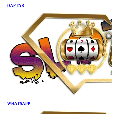
DAFTAR
WHATSAPP