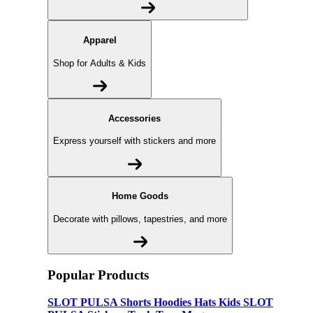
Apparel
Shop for Adults & Kids
Accessories
Express yourself with stickers and more
Home Goods
Decorate with pillows, tapestries, and more
Popular Products
SLOT PULSA
Shorts
Hoodies
Hats
Kids SLOT