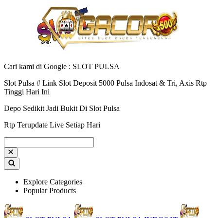
Cari kami di Google : SLOT PULSA
Slot Pulsa # Link Slot Deposit 5000 Pulsa Indosat & Tri, Axis Rtp
Tinggi Hari Ini
Depo Sedikit Jadi Bukit Di Slot Pulsa
Rtp Terupdate Live Setiap Hari
Explore Categories
Popular Products