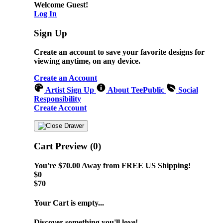
Welcome Guest!
Log In
Sign Up
Create an account to save your favorite designs for
viewing anytime, on any device.
Create an Account
Artist Sign Up
About TeePublic
Social
Responsibility
Create Account
Cart Preview (0)
You're
$70.00
Away from
FREE US Shipping!
$0
$70
Your Cart is empty...
Discover something you'll love!