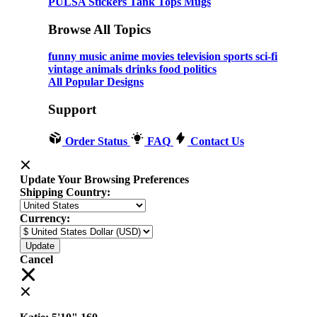
PULSA
Stickers
Tank Tops
Mugs
Browse All Topics
funny
music
anime
movies
television
sports
sci-fi
vintage
animals
drinks
food
politics
All Popular Designs
Support
Order Status
FAQ
Contact Us
Update Your Browsing Preferences
Shipping Country:
Currency:
Cancel