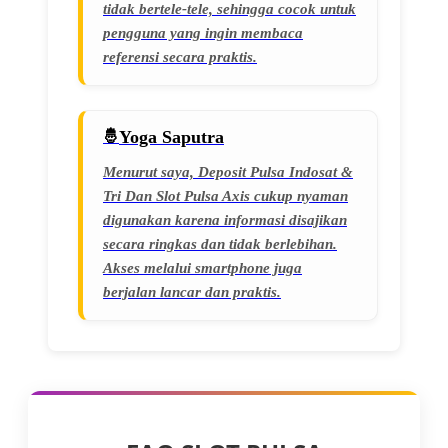
tidak bertele-tele, sehingga cocok untuk
pengguna yang ingin membaca
referensi secara praktis.
Yoga Saputra
Menurut saya, Deposit Pulsa Indosat &
Tri Dan Slot Pulsa Axis cukup nyaman
digunakan karena informasi disajikan
secara ringkas dan tidak berlebihan.
Akses melalui smartphone juga
berjalan lancar dan praktis.