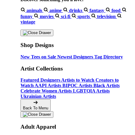
animals
anime
drinks
fantasy
food
funny
movies
sci-fi
sports
television
vintage
Shop Designs
New Tees on Sale
Newest Designers
Tag Directory
Artist Collections
Featured Designers
Artists to Watch
Creators to
Watch
AAPI Artists
BIPOC Artists
Black Artists
Celebrate Women Artists
LGBTQIA Artists
Ukrainian Artists
Back To Menu
Adult Apparel