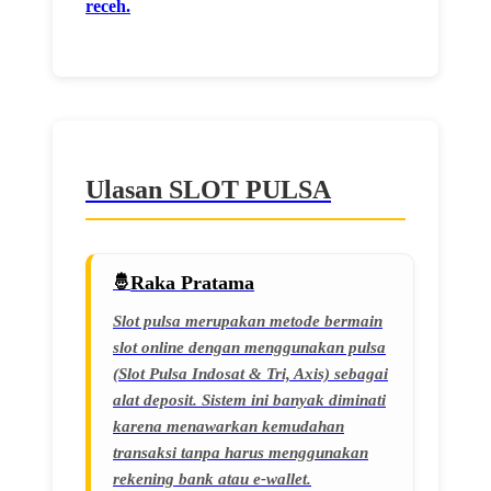
receh.
Ulasan SLOT PULSA
Raka Pratama
Slot pulsa merupakan metode bermain
slot online dengan menggunakan pulsa
(Slot Pulsa Indosat & Tri, Axis) sebagai
alat deposit. Sistem ini banyak diminati
karena menawarkan kemudahan
transaksi tanpa harus menggunakan
rekening bank atau e-wallet.