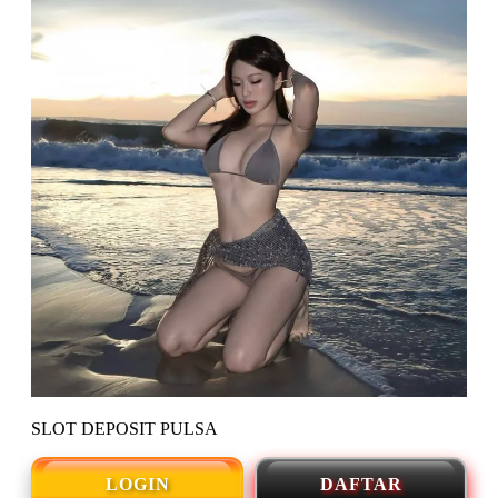
SLOT DEPOSIT PULSA
LOGIN
DAFTAR