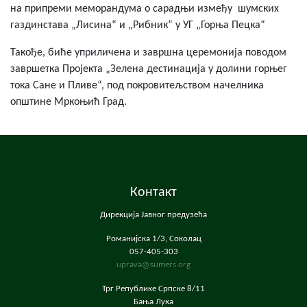
на припреми меморандума о сарадњи између шумских
газдинстава „Лисина“ и „Рибник“ у УГ „Горња Пецка“
Такође, биће уприличена и завршна церемонија поводом
завршетка Пројекта „Зелена дестинација у долини горњег
тока Сане и Пливе“, под покровитељством начелника
општине Мркоњић Град.
Контакт
Дирекција Јавног предузећа
Романијска 1/3, Соколац
057-405-303
uprava@sumers.org
Трг Републике Српске 8/11
Бања Лука