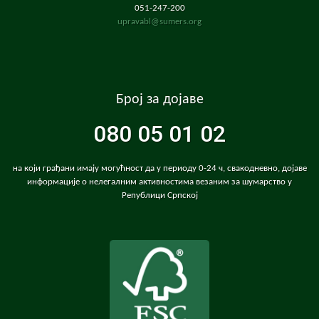
051-247-200
upravabl@sumers.org
Број за дојаве
080 05 01 02
на који грађани имају могућност да у периоду 0-24 ч, свакодневно, дојаве
информације о нелегалним активностима везаним за шумарство у
Републици Српској