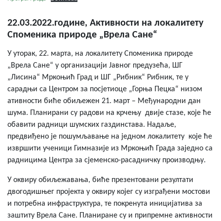
22.03.2022.године, Активности на локалитету
Споменика природе „Врела Сане“
У уторак, 22. марта, на локалитету Споменика природе
„Врела Сане“ у организацији Јавног предузећа, ШГ
„Лисина“ Мркоњић Град и ШГ „Рибник“ Рибник, те у
сарадњи са Центром за посјетиоце „Горња Пецка“ низом
ативности биће обиљежен 21. март – Међународни дан
шума. Планирани су радови на крчењу двије стазе, које ће
обавити радници шумских газдинстава. Надаље,
предвиђено је пошумљавање на једном локалитету које ће
извршити ученици Гимназије из Мркоњић Града заједно са
радницима Центра за сјеменско-расадничку производњу.
У оквиру обиљежавања, биће презентовани резултати
двогодишњег пројекта у оквиру којег су изграђени мостови
и потребна инфраструктура, те покренута иницијатива за
заштиту Врела Сане. Планиране су и припремне активности