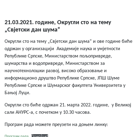
21.03.2021. године, Округли сто на тему
„Свјетски дан шума“
Округли сто на тему „Свјетски дан шума“ и ове године биће
одржан у организацији Академије наука и умјетности
Републике Српске, Министарством пољопривреде,
шумарства и водопривреде, Министарством за
научнотехнолошки развој, високо образовање и
информационо друштво Републике Српске, ЈПШ Шуме
Републике Српске и Шумарског факултета Универзитета у
Бањој Луци.
Округли сто биће одржан 21. марта 2022. године, у Великој
сали АНУРС-а, с почетком у 10.30 часова.
Програм рада можете преузети на доњем линку:
Програм рада
Download