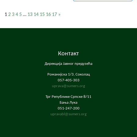
1
2
3
4
5
…
13
14
15
16
17
»
Контакт
Дирекција Јавног предузећа
Романијска 1/3, Соколац
057-405-303
uprava@sumers.org
Трг Републике Српске 8/11
Бања Лука
051-247-200
upravabl@sumers.org