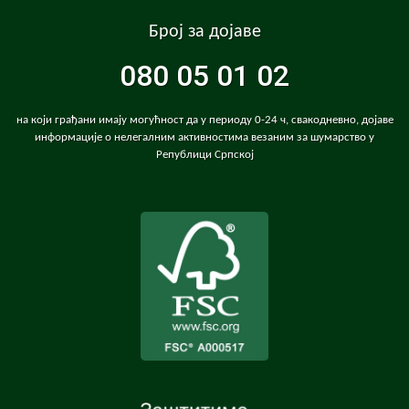
Број за дојаве
080 05 01 02
на који грађани имају могућност да у периоду 0-24 ч, свакодневно, дојаве
информације о нелегалним активностима везаним за шумарство у
Републици Српској