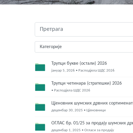
Трупци букве (остали) 2026
јануар 5, 2026 • Расподјела ШДС 2026
Трупци четинара (стратешки) 2026
• Расподјела ШДС 2026
Цјеновник шумских дрвних сортименат
децембар 30, 2025 • Цјеновници
ОГЛАС бр. 01/25 за продају шумских д
децембар 1, 2025 • Огласи за продају