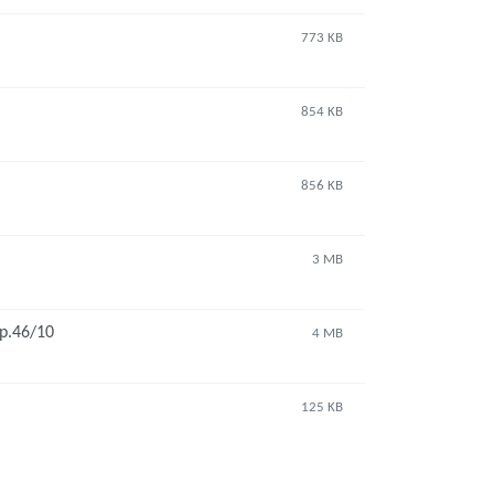
773 KB
854 KB
856 KB
3 MB
р.46/10
4 MB
125 KB