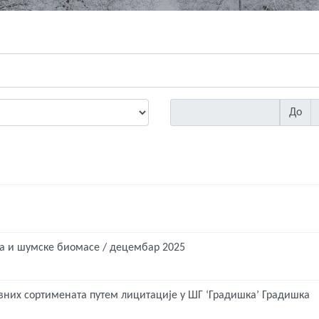
До
а и шумске биомасе / децембар 2025
рвних сортимената путем лицитације у ШГ ‘Градишка’ Градишка