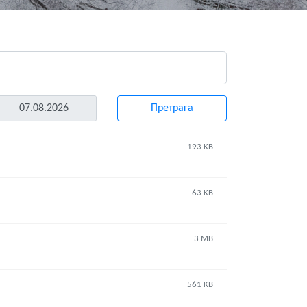
193 KB
63 KB
3 MB
561 KB