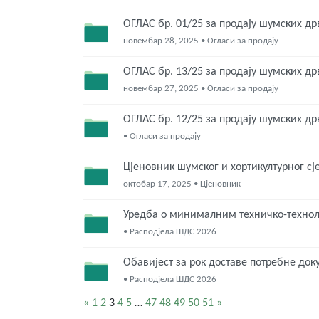
ОГЛАС бр. 01/25 за продају шумских д
новембар 28, 2025 • Огласи за продају
ОГЛАС бр. 13/25 за продају шумских д
новембар 27, 2025 • Огласи за продају
ОГЛАС бр. 12/25 за продају шумских д
• Огласи за продају
Цјеновник шумског и хортикултурног сј
октобар 17, 2025 • Цјеновник
Уредба о минималним техничко-техноло
• Расподјела ШДС 2026
Обавијест за рок доставе потребне док
• Расподјела ШДС 2026
«
1
2
3
4
5
…
47
48
49
50
51
»