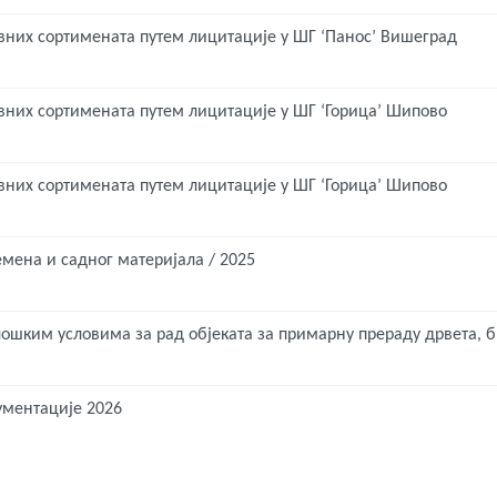
рвних сортимената путем лицитације у ШГ ‘Панос’ Вишеград
рвних сортимената путем лицитације у ШГ ‘Горица’ Шипово
рвних сортимената путем лицитације у ШГ ‘Горица’ Шипово
емена и садног материјала / 2025
шким условима за рад објеката за примарну прераду дрвета, б
ументације 2026