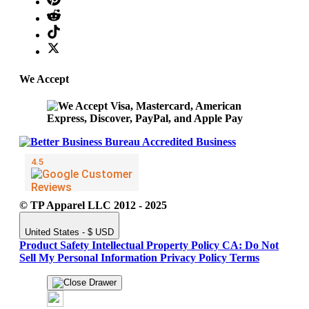
We Accept
© TP Apparel LLC 2012 - 2025
United States - $ USD
Product Safety
Intellectual Property Policy
CA: Do Not
Sell My Personal Information
Privacy Policy
Terms