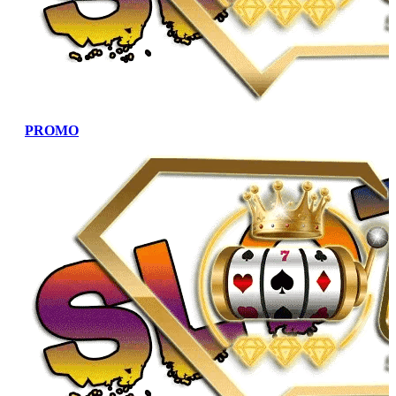
PROMO