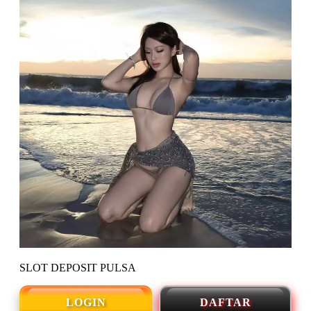
SLOT DEPOSIT PULSA
LOGIN
DAFTAR