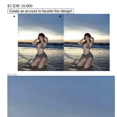
$3
IDR 10.000
Create an account to favorite this design!