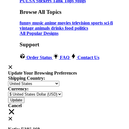
PULSA
Stickers
Tank Tops
Mugs
Browse All Topics
funny
music
anime
movies
television
sports
sci-fi
vintage
animals
drinks
food
politics
All Popular Designs
Support
Order Status
FAQ
Contact Us
Update Your Browsing Preferences
Shipping Country:
Currency:
Cancel