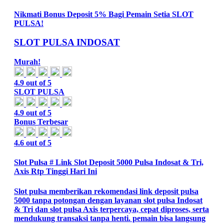
Nikmati
Bonus Deposit 5%
Bagi Pemain Setia
SLOT
PULSA!
SLOT PULSA INDOSAT
Murah!
4.9 out of 5
SLOT PULSA
4.9 out of 5
Bonus Terbesar
4.6 out of 5
Slot Pulsa # Link Slot Deposit 5000 Pulsa Indosat & Tri,
Axis Rtp Tinggi Hari Ini
Slot pulsa memberikan rekomendasi link deposit pulsa
5000 tanpa potongan dengan layanan slot pulsa Indosat
& Tri dan slot pulsa Axis terpercaya, cepat diproses, serta
mendukung transaksi tanpa henti. pemain bisa langsung