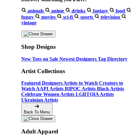
animals
anime
drinks
fantasy
food
funny
movies
sci-fi
sports
television
vintage
Shop Designs
New Tees on Sale
Newest Designers
Tag Directory
Artist Collections
Featured Designers
Artists to Watch
Creators to
Watch
AAPI Artists
BIPOC Artists
Black Artists
Celebrate Women Artists
LGBTQIA Artists
Ukrainian Artists
Back To Menu
Adult Apparel