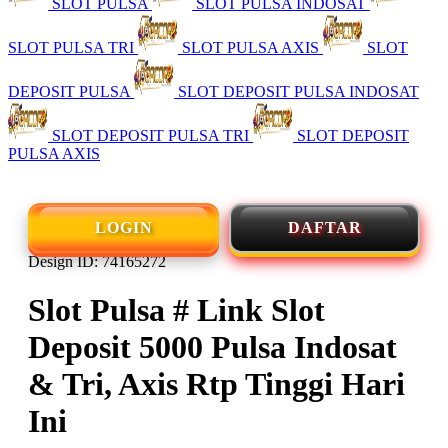
SLOT PULSA
SLOT PULSA INDOSAT
SLOT PULSA TRI
SLOT PULSA AXIS
SLOT
DEPOSIT PULSA
SLOT DEPOSIT PULSA INDOSAT
SLOT DEPOSIT PULSA TRI
SLOT DEPOSIT
PULSA AXIS
LOGIN
DAFTAR
Design ID: 74165272
Slot Pulsa # Link Slot
Deposit 5000 Pulsa Indosat
& Tri, Axis Rtp Tinggi Hari
Ini