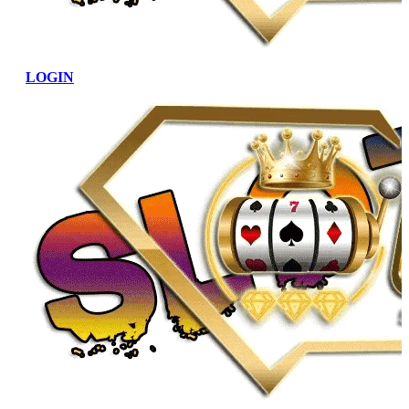
LOGIN