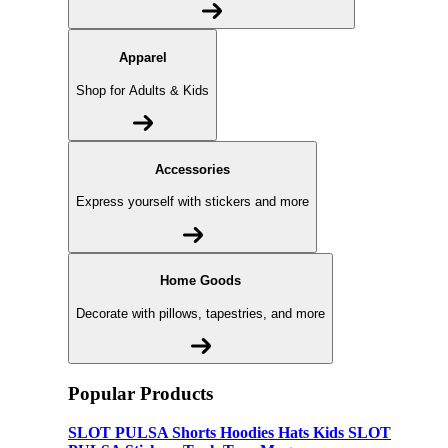
Apparel
Shop for Adults & Kids
Accessories
Express yourself with stickers and more
Home Goods
Decorate with pillows, tapestries, and more
Popular Products
SLOT PULSA
Shorts
Hoodies
Hats
Kids SLOT