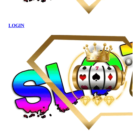
LOGIN