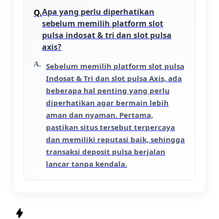
Apa yang perlu diperhatikan
sebelum memilih platform slot
pulsa indosat & tri dan slot pulsa
axis?
Sebelum memilih platform slot pulsa
Indosat & Tri dan slot pulsa Axis, ada
beberapa hal penting yang perlu
diperhatikan agar bermain lebih
aman dan nyaman. Pertama,
pastikan situs tersebut terpercaya
dan memiliki reputasi baik, sehingga
transaksi deposit pulsa berjalan
lancar tanpa kendala.