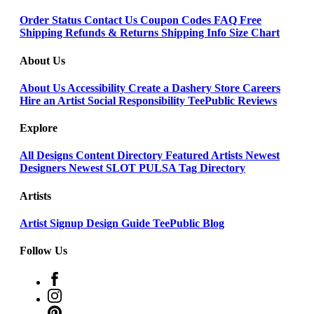
Order Status
Contact Us
Coupon Codes
FAQ
Free
Shipping
Refunds & Returns
Shipping Info
Size Chart
About Us
About Us
Accessibility
Create a Dashery Store
Careers
Hire an Artist
Social Responsibility
TeePublic Reviews
Explore
All Designs
Content Directory
Featured Artists
Newest
Designers
Newest SLOT PULSA
Tag Directory
Artists
Artist Signup
Design Guide
TeePublic Blog
Follow Us