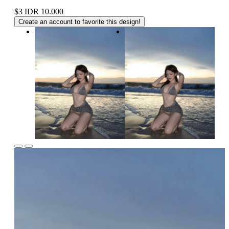
$3
IDR 10.000
Create an account to favorite this design!