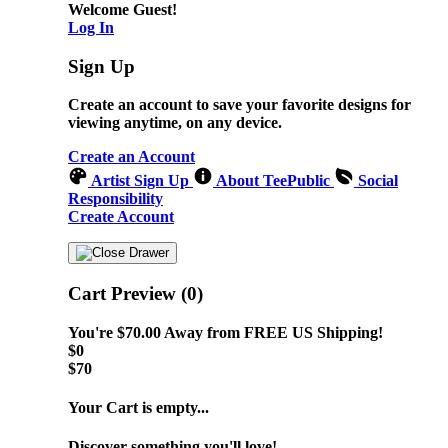
Welcome Guest!
Log In
Sign Up
Create an account to save your favorite designs for
viewing anytime, on any device.
Create an Account
Artist Sign Up
About TeePublic
Social
Responsibility
Create Account
Cart Preview (0)
You're
$70.00
Away from
FREE US Shipping!
$0
$70
Your Cart is empty...
Discover something you'll love!