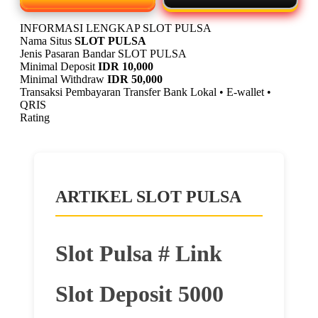
INFORMASI LENGKAP SLOT PULSA
Nama Situs
SLOT PULSA
Jenis Pasaran
Bandar SLOT PULSA
Minimal Deposit
IDR 10,000
Minimal Withdraw
IDR 50,000
Transaksi Pembayaran
Transfer Bank Lokal • E-wallet •
QRIS
Rating
ARTIKEL SLOT PULSA
Slot Pulsa # Link
Slot Deposit 5000