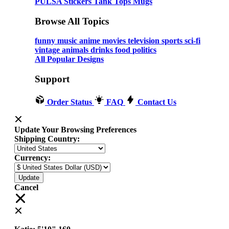
PULSA
Stickers
Tank Tops
Mugs
Browse All Topics
funny
music
anime
movies
television
sports
sci-fi
vintage
animals
drinks
food
politics
All Popular Designs
Support
Order Status
FAQ
Contact Us
Update Your Browsing Preferences
Shipping Country:
Currency:
Cancel