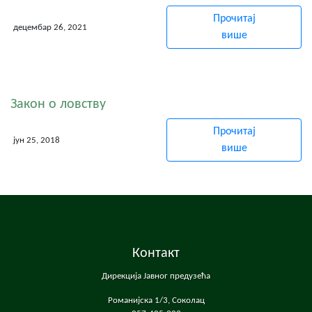
Прочитај
децембар 26, 2021
више
Закон о ловству
Прочитај
јун 25, 2018
више
Контакт
Дирекција Јавног предузећа
Романијска 1/3, Соколац