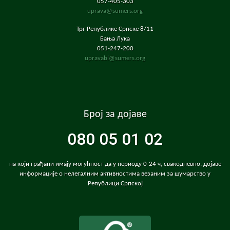
057-405-303
uprava@sumers.org
Трг Републике Српске 8/11
Бања Лука
051-247-200
upravabl@sumers.org
Број за дојаве
080 05 01 02
на који грађани имају могућност да у периоду 0-24 ч, свакодневно, дојаве
информације о нелегалним активностима везаним за шумарство у
Републици Српској