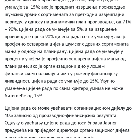
динамички план производње, до 70%, цијена рада се
умањује за 15%; ако је проценат извршења производње
шумских дрвних сортимената за претходни извјештајни
периоду, у односу на динамички план производње, од 71%
– 90%, цијена рада се умањује за 5%, а за извршење
производње преко 90% цијена рада се не умањује; ако је
просјечно остварена цијена шумских дрвних сортимената
мања у односу на планирану, цијена рада се умањује у
проценту у којем је просјечно остварена цијена мања од
планиране; ако је организациони дио у лошем
финансијском положају и има угрожену финансијску
ликвидност, цијена рада се умањује до 15%. Укупно
умањење цијене рада по свим критеријумима не може
бити веће од 15%.
Цијена рада се може увећавати организационом дијелу до
10% зависно од производно-финансијских резултата.
Одлуку о увећању цијене рада доноси Управа Јавног
предузећа на приједлог директора организационог дијела