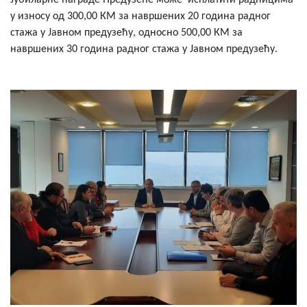
Јубиларне награде Предузеће може исплатити радницима
у износу од 300,00 КМ за навршених 20 година радног
стажа у Јавном предузећу, односно 500,00 КМ за
навршених 30 година радног стажа у Јавном предузећу.