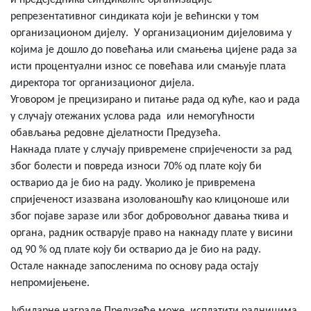
и предсједника синдикалне организације
репрезентативног синдиката који је већински у том
организационом дијелу. У организационим дијеловима у
којима је дошло до повећања или смањења цијене рада за
исти процентуални износ се повећава или смањује плата
директора тог организационог дијела.
Уговором је прецизирано и питање рада од куће, као и рада
у случају отежаних услова рада или немогућности
обављања редовне дјелатности Предузећа.
Накнада плате у случају привремене спријечености за рад
због болести и повреда износи 70% од плате коју би
остварио да је био на раду. Уколико је привремена
спријеченост изазвана изолованошћу као клицоноше или
због појаве заразе или због добровољног давања ткива и
органа, радник остварује право на накнаду плате у висини
од 90 % од плате коју би остварио да је био на раду.
Остале накнаде запосленима по основу рада остају
непромијењене.