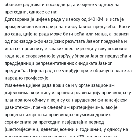
обавезе радника и послодавца, а измјене у односу на
претходни, односе се на:
Договорена је цијена рада у износу од 140 КМ и иста је
промјењљива категорија на нивоу Јавног предузећа. Као и
до сада, цијена рада може бити већа или мања, а зависи
од производно-финасијских резултата Јавног предузећа и
иста се преиспитује сваких шест мјесеци у току пословне
године, а споразумно је утврђују Управа Јавног предузећа и
предсједници репрезентативних синдиката Јавног
предузећа. Цијена рада се утврђује прије обрачуна плате за
наредно тромјесечје.
Умањење цијене рада врши се и у организационим
дијеловима који нису извршили реализацију производње у
планираном обиму и који су са нарушеном финансијском
равнотежом, према сљедећим критеријумима: ако је
проценат извршења производње шумских дрвних
сортимената за претходни извјештајни период
(шестомјесечни, деветомјесечни и годишњи), у односу на