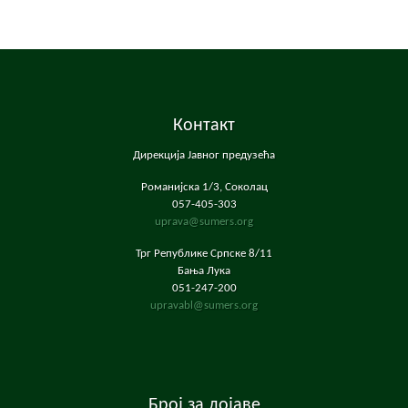
Контакт
Дирекција Јавног предузећа
Романијска 1/3, Соколац
057-405-303
uprava@sumers.org
Трг Републике Српске 8/11
Бања Лука
051-247-200
upravabl@sumers.org
Број за дојаве