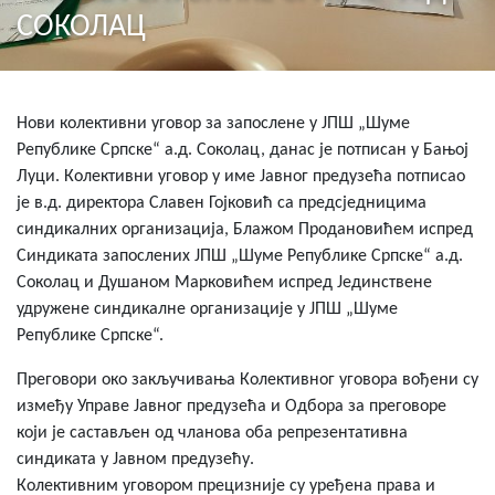
СОКОЛАЦ
Нови колективни уговор за запослене у ЈПШ „Шуме
Републике Српске“ а.д. Соколац, данас је потписан у Бањој
Луци. Колективни уговор у име Јавног предузећа потписао
је в.д. директора Славен Гојковић са предсједницима
синдикалних организација, Блажом Продановићем испред
Синдиката запослених ЈПШ „Шуме Републике Српске“ а.д.
Соколац и Душаном Марковићем испред Јединствене
удружене синдикалне организације у ЈПШ „Шуме
Републике Српске“.
Преговори око закључивања Колективног уговора вођени су
између Управе Јавног предузећа и Одбора за преговоре
који је састављен од чланова оба репрезентативна
синдиката у Јавном предузећу.
Колективним уговором прецизније су уређена права и