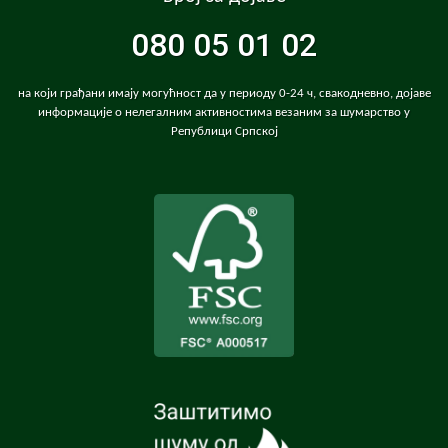
080 05 01 02
на који грађани имају могућност да у периоду 0-24 ч, свакодневно, дојаве
информације о нелегалним активностима везаним за шумарство у
Републици Српској