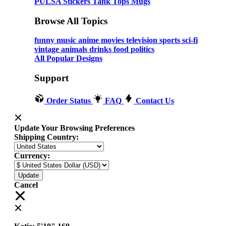
PULSA
Stickers
Tank Tops
Mugs
Browse All Topics
funny
music
anime
movies
television
sports
sci-fi
vintage
animals
drinks
food
politics
All Popular Designs
Support
Order Status
FAQ
Contact Us
Update Your Browsing Preferences
Shipping Country:
Currency:
Cancel