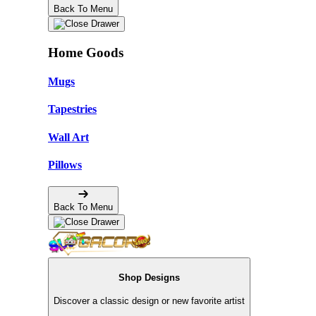
Back To Menu
Home Goods
Mugs
Tapestries
Wall Art
Pillows
Back To Menu
Shop Designs
Discover a classic design or new favorite artist