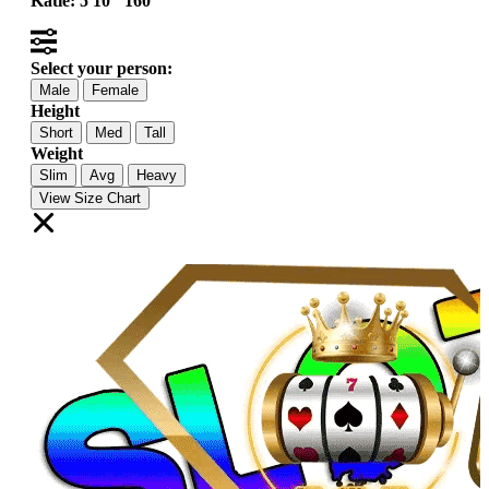
Katie:
5'10"
160
Select your person:
Male
Female
Height
Short
Med
Tall
Weight
Slim
Avg
Heavy
View Size Chart