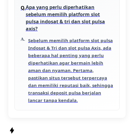
Apa yang perlu diperhatikan
sebelum memilih platform slot
pulsa indosat & tri dan slot pulsa
axis?
Sebelum memilih platform slot pulsa
Indosat & Tri dan slot pulsa Axis, ada
beberapa hal penting yang perlu
diperhatikan agar bermain lebih
aman dan nyaman. Pertama,
pastikan situs tersebut terpercaya
dan memiliki reputasi baik, sehingga
transaksi deposit pulsa berjalan
lancar tanpa kendala.