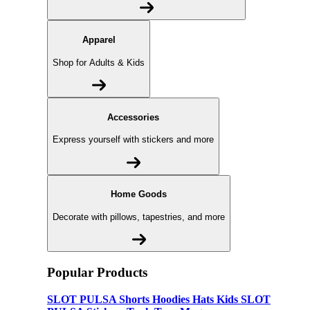
Apparel
Shop for Adults & Kids
Accessories
Express yourself with stickers and more
Home Goods
Decorate with pillows, tapestries, and more
Popular Products
SLOT PULSA
Shorts
Hoodies
Hats
Kids SLOT