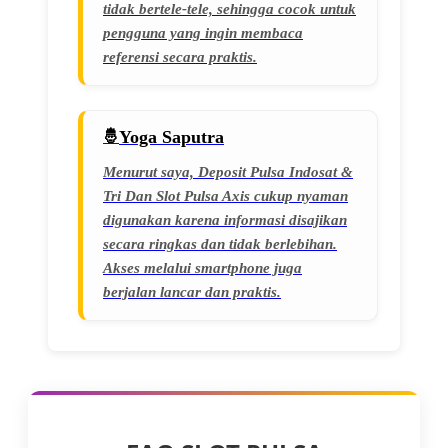
tidak bertele-tele, sehingga cocok untuk
pengguna yang ingin membaca
referensi secara praktis.
Yoga Saputra
Menurut saya, Deposit Pulsa Indosat &
Tri Dan Slot Pulsa Axis cukup nyaman
digunakan karena informasi disajikan
secara ringkas dan tidak berlebihan.
Akses melalui smartphone juga
berjalan lancar dan praktis.