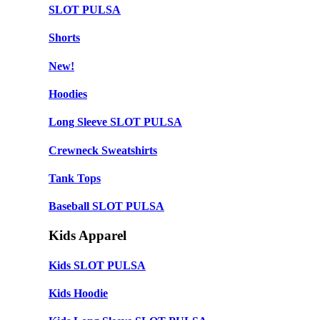
SLOT PULSA
Shorts
New!
Hoodies
Long Sleeve SLOT PULSA
Crewneck Sweatshirts
Tank Tops
Baseball SLOT PULSA
Kids Apparel
Kids SLOT PULSA
Kids Hoodie