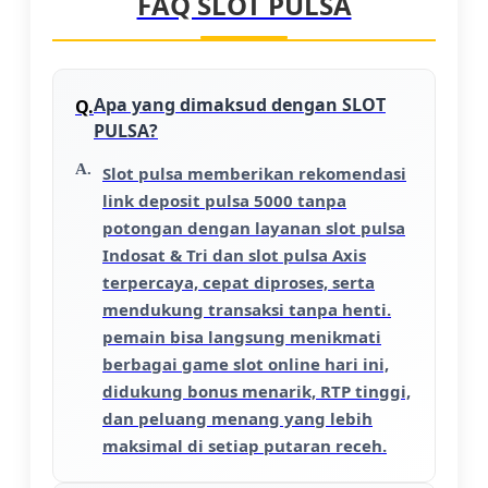
FAQ SLOT PULSA
Apa yang dimaksud dengan SLOT
PULSA?
Slot pulsa memberikan rekomendasi
link deposit pulsa 5000 tanpa
potongan dengan layanan slot pulsa
Indosat & Tri dan slot pulsa Axis
terpercaya, cepat diproses, serta
mendukung transaksi tanpa henti.
pemain bisa langsung menikmati
berbagai game slot online hari ini,
didukung bonus menarik, RTP tinggi,
dan peluang menang yang lebih
maksimal di setiap putaran receh.