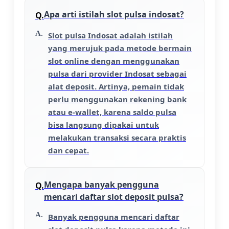
Apa arti istilah slot pulsa indosat?
Slot pulsa Indosat adalah istilah
yang merujuk pada metode bermain
slot online dengan menggunakan
pulsa dari provider Indosat sebagai
alat deposit. Artinya, pemain tidak
perlu menggunakan rekening bank
atau e-wallet, karena saldo pulsa
bisa langsung dipakai untuk
melakukan transaksi secara praktis
dan cepat.
Mengapa banyak pengguna
mencari daftar slot deposit pulsa?
Banyak pengguna mencari daftar