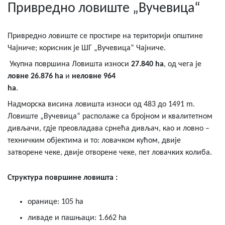
Привредно ловиште „Вучевица“
Привредно ловиште се простире на територији општине
Чајниче; корисник је ШГ „Вучевица“ Чајниче.
Укупна површина Ловишта износи
27.840 ha
, од чега је
ловне 26.876 ha
и
неловне 964
ha
Надморска висина ловишта износи од 483 до 1491 m.
Ловиште „Вучевица“ располаже са бројном и квалитетном
дивљачи, гдје преовладава срнећа дивљач, као и ловно –
техничким објектима и то: ловачком кућом, двије
затворене чеке, двије отворене чеке, пет ловачких колиба.
Структура површине ловишта :
оранице: 105 ha
ливаде и пашњаци: 1.662 ha