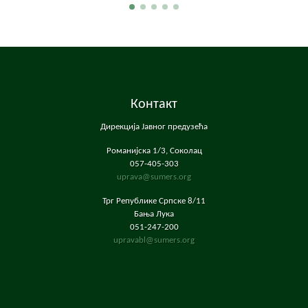
Контакт
Дирекција Јавног предузећа
Романијска 1/3, Соколац
057-405-303
uprava@sumers.org
Трг Републике Српске 8/11
Бања Лука
051-247-200
upravabl@sumers.org