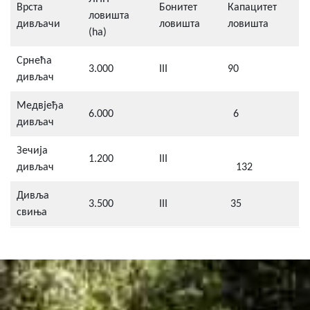
Врста
Бонитет
Капацитет
ловишта
дивљачи
ловишта
ловишта
(hа)
Срнећа
3.000
III
90
дивљач
Медвјеђа
6.000
6
дивљач
Зечија
1.200
III
дивљач
132
Дивља
3.500
III
35
свиња