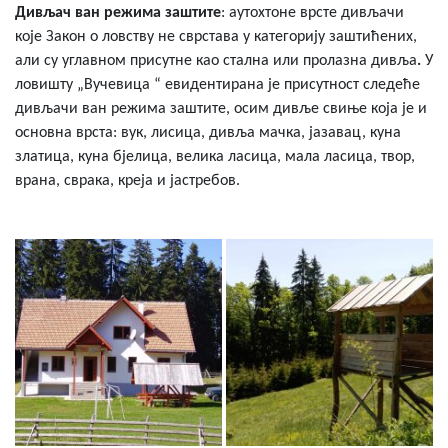
Дивљач ван режима заштите
: аутохтоне врсте дивљачи
које Закон о ловству не сврстава у категорију заштићених,
али су углавном присутне као стална или пролазна дивља
.
У
ловишту „Вучевица “ евидентирана је присутност следеће
дивљачи ван режима заштите, осим дивље свиње која је и
основна врста: вук, лисица, дивља мачка, јазавац, куна
златица, куна бјелица, велика ласица, мала ласица, твор,
врана, сврака, креја и јастребов.