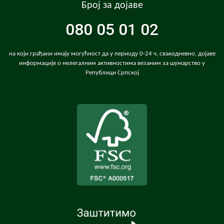
Број за дојаве
080 05 01 02
на који грађани имају могућност да у периоду 0-24 ч, свакодневно, дојаве
информације о нелегалним активностима везаним за шумарство у
Републици Српској