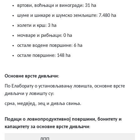
вртови, воћњаци и виногради: 31 ha
шуме и шикаре и шумско земљиште: 7.480 ha
холети и крш: 3 ha
мочваре и рибњаци: 0 hа
остале водене површине: 6 hа
остале површине: 148 hа
Основне врсте дивљачи
:
По Елаборату о установљавању ловишта, основне врсте
дивљачи у ловишту су:
срна, медвјед, зец и дивља свиња.
Подаци о ловнопродуктивној површини, бонитету и
капацитету за основне врсте дивљачи
:
ЛПП