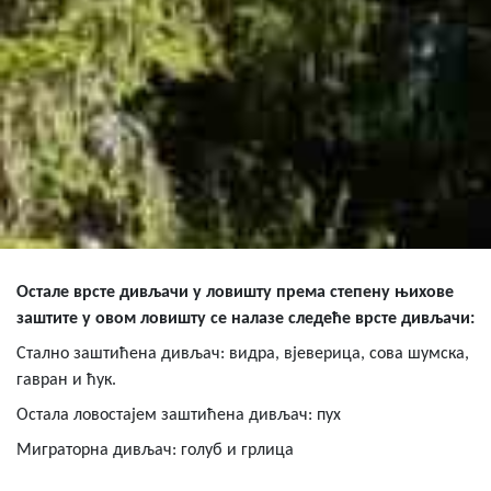
Остале врсте дивљачи у ловишту
према степену њихове
заштите у овом ловишту се налазе следеће врсте дивљачи:
Стално заштићена дивљач: видра, вјеверица, сова шумска,
гавран и ћук.
Остала ловостајем заштићена дивљач:
пух
Миграторна дивљач: голуб и грлица