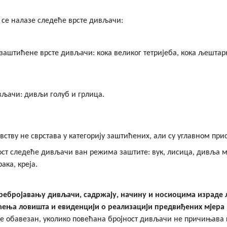
 се налазе следеће врсте дивљачи:
аштићене врсте дивљачи: кока великог тетријеба, кока љештарке
вљачи: дивљи голуб и грлица.
овству не сврстава у категорију заштићених, али су углавном пр
ст следеће дивљачи ван режима заштите: вук, лисица, дивља мач
ака, креја.
пребројавању дивљачи, садржају, начину и носиоцима израде
а ловишта и евиденцији о реализацији предвиђених мјера (
је обавезан, уколико повећана бројност дивљачи не причињава 