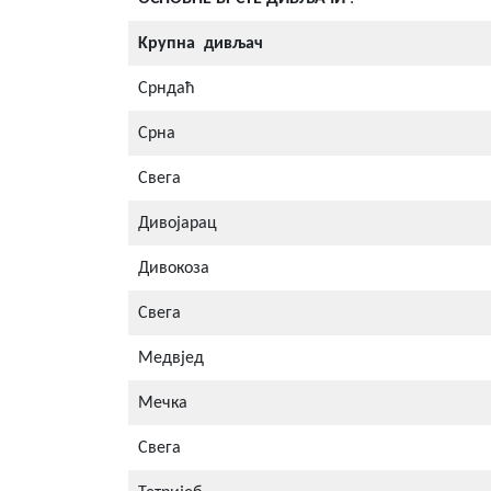
Kрупна
дивљач
Срндаћ
Срна
Свега
Дивојарац
Дивокоза
Свега
Медвјед
Мечка
Свега