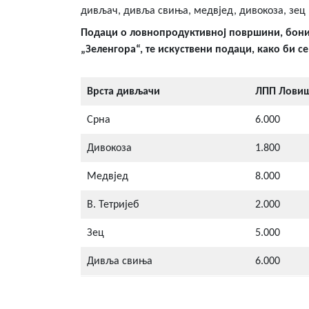
дивљач, дивља свиња, медвјед, дивокоза, зец 
Подаци о ловнопродуктивној површини, бонит
„Зеленгора“, те искуствени подаци, како би
Врста дивљачи
ЛПП Ловиш
Срна
6.000
Дивокоза
1.800
Медвјед
8.000
В. Тетријеб
2.000
Зец
5.000
Дивља свиња
6.000