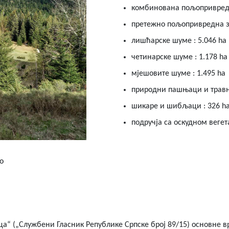
комбинована пољопривредн
претежно пољопривредна зе
лишћарске шуме : 5.046 ha
четинарске шуме : 1.178 ha
мјешовите шуме : 1.495 ha
природни пашњаци и травњ
шикаре и шибљаци : 326 h
подручја са оску
о
“ („Службени Гласник Републике Српске број 89/15) основне вр