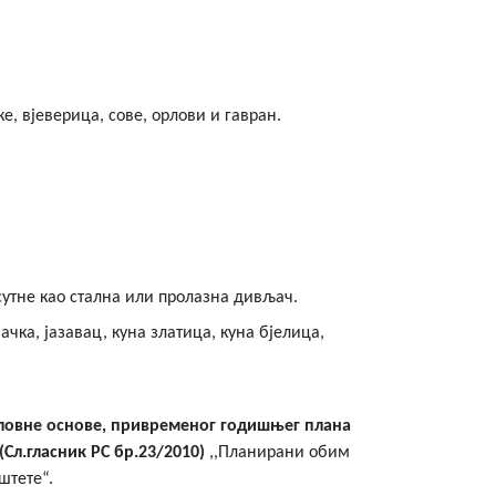
, вјеверица, сове, орлови и гавран.
исутне као стална или пролазна дивљач.
ка, јазавац, куна златица, куна бјелица,
 ловне основе, привременог годишњег плана
Сл.гласник РС бр.23/2010)
,,Планирани обим
штете“.