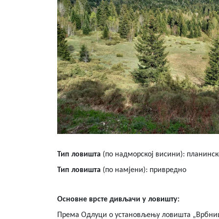
Тип ловишта
(по надморској висини): планинск
Тип ловишта
(по намјени): привредно
Основне врсте дивљачи у ловишту:
Према Одлуци о установљењу ловишта „Врбница