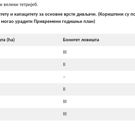
и велики тетријеб.
ету и капацитету за основне врсте дивљачи. (Кориштени су по
 се могао урадити Привремени годишњи план)
та (ha)
Бонитет ловишта
III
II
–
II
III
III