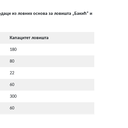
даци из ловних основа за ловишта „Бакић“ и
Капацитет ловишта
180
80
22
60
300
60