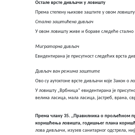
Остале врсте дивљачи у ловишту
Према степену њихове заштите у овом ловишту
Стално заштићена дивљач
У овом ловишту живе и бораве следеће стално з
Миграторна дивљач
Евидентирана је присутност следећих врста ди
Дивљач ван режима заштите
Ово су аутохтоне врсте дивљачи које Закон о л
У ловишту „Врбница“ евидентирана је присутно
велика ласица, мала ласица, јастреб, врана, свр
Према члану 35. ,,Правилника о прољећном 
коришћења ловишта, годишњег плана коришћењ
лова дивљачи, изузев санитарног одстрела, ни