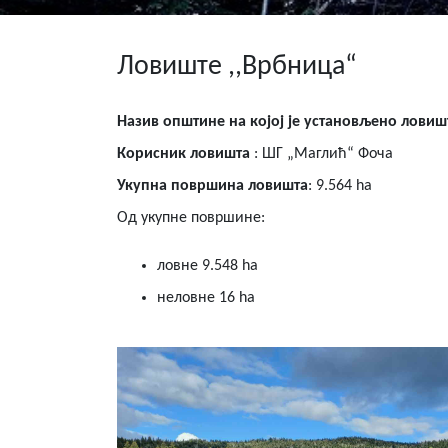
Ловиште ,,Врбница“
Назив општине на којој је установљено ловиш
Корисник ловишта
: ШГ „Маглић“ Фоча
Укупна површина ловишта
: 9.564 ha
Од укупне површине:
ловне 9.548 ha
неловне 16 ha