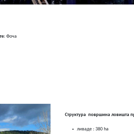
те
: Фоча
Структура површина ловишта п
ливаде : 380 ha