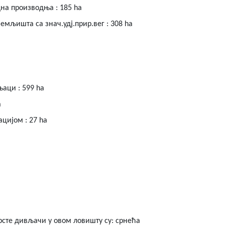
а производња : 185 ha
мљишта са знач.удј.прир.вег : 308 ha
аци : 599 ha
a
дном вегетацијом : 27 ha
сте дивљачи у овом ловишту су: срнећа