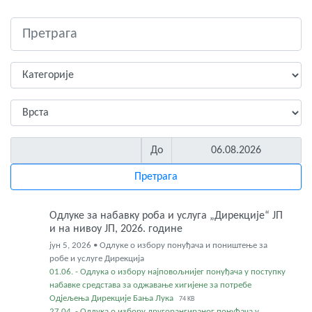
До
Одлуке за набавку роба и услуга „Дирекције“ ЈП
и на нивоу ЈП, 2026. године
јун 5, 2026 • Одлуке о избору понуђача и поништење за
робе и услуге Дирекција
01.06. - Одлука о избору најповољнијег понуђача у поступку
набавке средстава за оджавање хигијене за потребе
Одјељења Дирекције Бања Лука
74 KB
27.04. - Одлука о избору другорангираног понуђача у