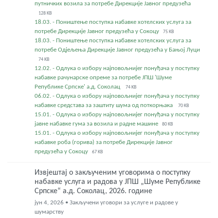
путничких возила за потребе Дирекције Јавног предузећа
128 KB
18.03. - Поништење поступка набавке хотелских услуга за
потребе Дирекције Јавног предузећа у Сокоцу
75 KB
18.03. - Поништење поступка набавке хотелских услуга за
потребе Одјељења Дирекције Јавног предузећа у Бањој Луци
74 KB
12.02. - Одлука о избору најповољнијег понуђача у поступку
набавке рачунарске опреме за потребе ЈПШ 'Шуме
Републике Српске' а.д. Соколац
74 KB
06.02. - Одлука о избору најповољнијег понуђача у поступку
набавке средстава за заштиту шума од поткорњака
70 KB
15.01. - Одлука о избору најповољнијег понуђача у поступку
јавне набавке гума за возила и радне машине
80 KB
15.01. - Одлука о избору најповољнијег понуђача у поступку
набавке роба (горива) за потребе Дирекције Јавног
предузећа у Сокоцу
67 KB
Извјештај о закљученим уговорима о поступку
набавке услуга и радова у ЈПШ „Шуме Републике
Српске“ а.д. Соколац, 2026. године
јун 4, 2026 • Закључени уговори за услуге и радове у
шумарству