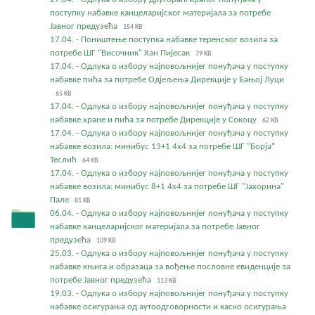
поступку набавке канцеларијског материјала за потребе
Јавног предузећа
154 KB
17.04. - Поништење поступка набавке теренског возила за
потребе ШГ "Височник" Хан Пијесак
79 KB
17.04. - Одлука о избору најповољнијег понуђача у поступку
набавке пића за потребе Одјељења Дирекције у Бањој Луци
65 KB
17.04. - Одлука о избору најповољнијег понуђача у поступку
набавке хране и пића за потребе Дирекције у Сокоцу
62 KB
17.04. - Одлука о избору најповољнијег понуђача у поступку
набавке возила: минибус 13+1 4x4 за потребе ШГ "Борја"
Теслић
64 KB
17.04. - Одлука о избору најповољнијег понуђача у поступку
набавке возила: минибус 8+1 4x4 за потребе ШГ "Јахорина"
Пале
81 KB
06.04. - Одлука о избору најповољнијег понуђача у поступку
набавке канцеларијског материјала за потребе Јавног
предузећа
109 KB
25.03. - Одлука о избору најповољнијег понуђача у поступку
набавке књига и образаца за вођење пословне евиденције за
потребе Јавног предузећа
113 KB
19.03. - Одлука о избору најповољнијег понуђача у поступку
набавке осигурања од аутоодговорности и каско осигурања