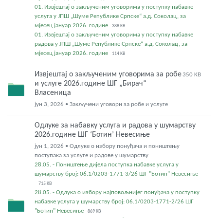
01. Извјештај о закљученим уговорима у поступку набавке
услуга у ЈПШ „Шуме Републике Српске“ а.д. Соколац, за
мјесец јануар 2026. године
388 KB
01. Извјештај о закљученим уговорима у поступку набавке
радова у ЈПШ „Шуме Републике Српске“ а.д. Соколац, за
мјесец јануар 2026. године
114 KB
Извјештај о закљученим уговорима за робе
350 KB
и услуге 2026.године ШГ „Бирач“
Власеница
јун 3, 2026 • Закључени уговори за робе и услуге
Одлуке за набавку услуга и радова у шумарству
2026.године ШГ ‘Ботин’ Невесиње
јун 1, 2026 • Одлуке о избору понуђача и поништењу
поступака за услуге и радове у шумарству
28.05. - Поништење дијела поступка набавке услуга у
шумарству број: 06.1/0203-1771-3/26 ШГ "Ботин" Невесиње
715 KB
28.05. - Одлука о избору најповољнијег понуђача у поступку
набавке услуга у шумарству број: 06.1/0203-1771-2/26 ШГ
"Ботин" Невесиње
869 KB