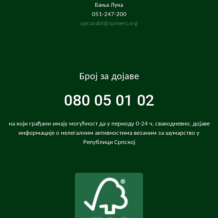
Бања Лука
051-247-200
upravabl@sumers.org
Број за дојаве
080 05 01 02
на који грађани имају могућност да у периоду 0-24 ч, свакодневно, дојаве
информације о нелегалним активностима везаним за шумарство у
Републици Српској