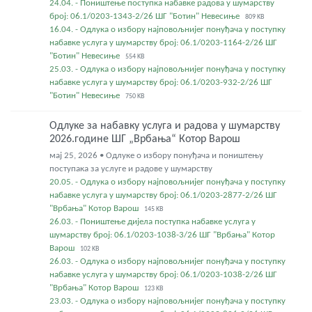
24.04. - Поништење поступка набавке радова у шумарству
број: 06.1/0203-1343-2/26 ШГ "Ботин" Невесиње
809 KB
16.04. - Одлука о избору најповољнијег понуђача у поступку
набавке услуга у шумарству број: 06.1/0203-1164-2/26 ШГ
"Ботин" Невесиње
554 KB
25.03. - Одлука о избору најповољнијег понуђача у поступку
набавке услуга у шумарству број: 06.1/0203-932-2/26 ШГ
"Ботин" Невесиње
750 KB
Одлуке за набавку услуга и радова у шумарству
2026.године ШГ „Врбања“ Котор Варош
мај 25, 2026 • Одлуке о избору понуђача и поништењу
поступака за услуге и радове у шумарству
20.05. - Одлука о избору најповољнијег понуђача у поступку
набавке услуга у шумарству број: 06.1/0203-2877-2/26 ШГ
"Врбања" Котор Варош
145 KB
26.03. - Поништење дијела поступка набавке услуга у
шумарству број: 06.1/0203-1038-3/26 ШГ "Врбања" Котор
Варош
102 KB
26.03. - Одлука о избору најповољнијег понуђача у поступку
набавке услуга у шумарству број: 06.1/0203-1038-2/26 ШГ
"Врбања" Котор Варош
123 KB
23.03. - Одлука о избору најповољнијег понуђача у поступку