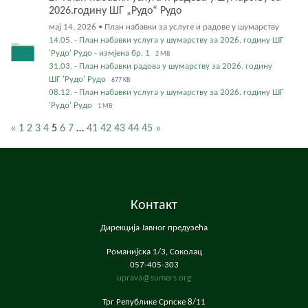
2026.годину ШГ „Рудо“ Рудо
мај 14, 2026 • План набавки за услуге и радове у шумарству
14.05. - План набавки услуга у шумарству за 2026. годину ШГ
'Рудо' Рудо - измјена бр. 1
2 MB
31.03. - План набавки радова у шумарству за 2026. годину
ШГ 'Рудо' Рудо
677 KB
08.12. - План набавки услуга у шумарству за 2026. годину ШГ
'Рудо' Рудо
1 MB
«
1
2
3
4
5
6
7
…
41
42
43
44
45
»
Контакт
Дирекција Јавног предузећа
Романијска 1/3, Соколац
057-405-303
uprava@sumers.org
Трг Републике Српске 8/11