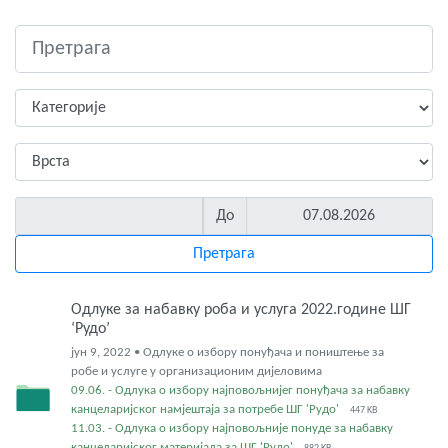
До
Одлуке за набавку роба и услуга 2022.године ШГ
‘Рудо’
јун 9, 2022 • Одлуке о избору понуђача и поништење за
робе и услуге у организационим дијеловима
09.06. - Одлука о избору најповољнијег понуђача за набавку
канцеларијског намјештаја за потребе ШГ 'Рудо'
447 KB
11.03. - Одлука о избору најповољније понуде за набавку
канцеларијског материјала за ШГ 'Рудо'