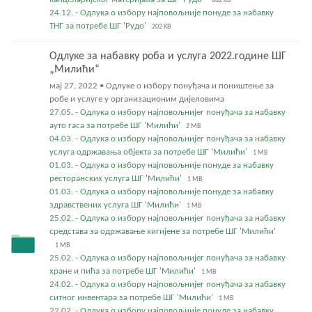
882 KB
24.12. - Одлука о избору најповољније понуде за набавку
ТНГ за потребе ШГ 'Рудо'
202 KB
Одлуке за набавку роба и услуга 2022.године ШГ
„Милићи“
мај 27, 2022 • Одлуке о избору понуђача и поништење за
робе и услуге у организационим дијеловима
27.05. - Одлука о избору најповољнијег понуђача за набавку
ауто гаса за потребе ШГ 'Милићи'
2 MB
04.03. - Одлука о избору најповољнијег понуђача за набавку
услуга одржавања објекта за потребе ШГ 'Милићи'
1 MB
01.03. - Одлука о избору најповољније понуде за набавку
ресторанских услуга ШГ 'Милићи'
1 MB
01.03. - Одлука о избору најповољније понуде за набавку
здравствених услуга ШГ 'Милићи'
1 MB
25.02. - Одлука о избору најповољнијег понуђача за набавку
средстава за одржавање хигијене за потребе ШГ 'Милићи'
1 MB
25.02. - Одлука о избору најповољнијег понуђача за набавку
хране и пића за потребе ШГ 'Милићи'
1 MB
24.02. - Одлука о избору најповољнијег понуђача за набавку
ситног инвентара за потребе ШГ 'Милићи'
1 MB
22.02. - Одлука о избору најповољније понуде за набавку