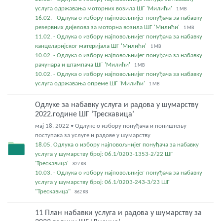
услуга одржавања моторних возила ШГ 'Милићи'
1 MB
16.02. - Одлука о избору најповољнијег понуђача за набавку
резервних дијелова за моторна возила ШГ 'Милићи'
1 MB
11.02. - Одлука о избору најповољнијег понуђача за набавку
канцеларијског материјала ШГ 'Милићи'
1 MB
10.02. - Одлука о избору најповољнијег понуђача за набавку
рачунара и штампача ШГ 'Милићи'
1 MB
10.02. - Одлука о избору најповољнијег понуђача за набавку
услуга одржавања опреме ШГ 'Милићи'
1 MB
Одлуке за набавку услуга и радова у шумарству
2022.године ШГ ‘Трескавица’
мај 18, 2022 • Одлуке о избору понуђача и поништењу
поступака за услуге и радове у шумарству
18.05. Одлука о избору најповољнијег понуђача за набавку
услуга у шумарству број: 06.1/0203-1353-2/22 ШГ
'Трескавица'
827 KB
10.03. - Одлука о избору најповољнијег понуђача за набавку
услуга у шумарству број: 06.1/0203-243-3/23 ШГ
"Трескавица"
862 KB
11 План набавки услуга и радова у шумарству за