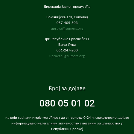
Дирекција Јавног предузећа
Романијска 1/3, Соколац
057-405-303
uprava@sumers.org
Трг Републике Српске 8/11
Бања Лука
051-247-200
upravabl@sumers.org
Број за дојаве
080 05 01 02
на који грађани имају могућност да у периоду 0-24 ч, свакодневно, дојаве
информације о нелегалним активностима везаним за шумарство у
Републици Српској