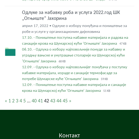
Одлуке за набавку роба и услуга 2022.год ШК
„Огњиште“ Јахорина
април 17, 2022 • Одлуке о избору понуђача и поништење за
робе и услуге у организационим дијеловима
17.10. - Поништење поступка набавке материјала и радова на
санацији крова на Шумарској кући 'Огњиште' Јахорина
47 KB
06.10. - Одлука о избору најповољније понуде за набавку и
уградњу вањске и унутрашње столарије на Шумарској кући
'Огњиште' Јахорина
68 KB
12.09. - Одлука о избору најповољнијег понуђача у поступку
набавке материјала, израде и санације термофасаде за
потребе Шумарске куће 'Огњиште' Јахорина
59 KB
12.09. - Поништење поступка набавке материјала и санације
крова на Шумарској кући 'Огњиште' Јахорина
51 KB
«
1
2
3
4
5
…
40
41
42
43
44
45
»
Контакт