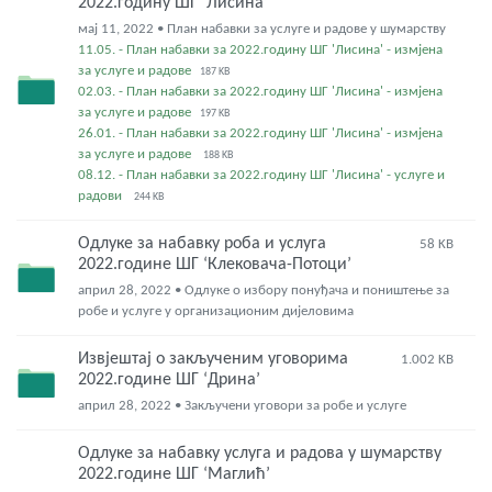
2022.годину ШГ ‘Лисина’
мај 11, 2022 • План набавки за услуге и радове у шумарству
11.05. - План набавки за 2022.годину ШГ 'Лисина' - измјена
за услуге и радове
187 KB
02.03. - План набавки за 2022.годину ШГ 'Лисина' - измјена
за услуге и радове
197 KB
26.01. - План набавки за 2022.годину ШГ 'Лисина' - измјена
за услуге и радове
188 KB
08.12. - План набавки за 2022.годину ШГ 'Лисина' - услуге и
радови
244 KB
Одлуке за набавку роба и услуга
58 KB
2022.године ШГ ‘Клековача-Потоци’
април 28, 2022 • Одлуке о избору понуђача и поништење за
робе и услуге у организационим дијеловима
Извјештај о закљученим уговорима
1.002 KB
2022.године ШГ ‘Дрина’
април 28, 2022 • Закључени уговори за робе и услуге
Одлуке за набавку услуга и радова у шумарству
2022.године ШГ ‘Маглић’