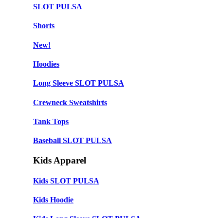
SLOT PULSA
Shorts
New!
Hoodies
Long Sleeve SLOT PULSA
Crewneck Sweatshirts
Tank Tops
Baseball SLOT PULSA
Kids Apparel
Kids SLOT PULSA
Kids Hoodie