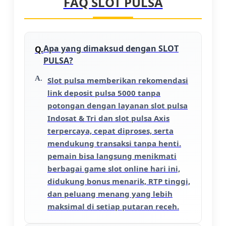
FAQ SLOT PULSA
Apa yang dimaksud dengan SLOT
PULSA?
Slot pulsa memberikan rekomendasi
link deposit pulsa 5000 tanpa
potongan dengan layanan slot pulsa
Indosat & Tri dan slot pulsa Axis
terpercaya, cepat diproses, serta
mendukung transaksi tanpa henti.
pemain bisa langsung menikmati
berbagai game slot online hari ini,
didukung bonus menarik, RTP tinggi,
dan peluang menang yang lebih
maksimal di setiap putaran receh.