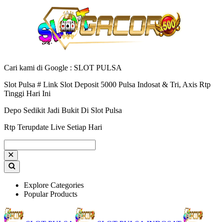
Cari kami di Google : SLOT PULSA
Slot Pulsa # Link Slot Deposit 5000 Pulsa Indosat & Tri, Axis Rtp
Tinggi Hari Ini
Depo Sedikit Jadi Bukit Di Slot Pulsa
Rtp Terupdate Live Setiap Hari
Explore Categories
Popular Products