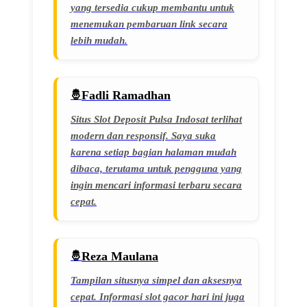
yang tersedia cukup membantu untuk
menemukan pembaruan link secara
lebih mudah.
Fadli Ramadhan
Situs Slot Deposit Pulsa Indosat terlihat
modern dan responsif. Saya suka
karena setiap bagian halaman mudah
dibaca, terutama untuk pengguna yang
ingin mencari informasi terbaru secara
cepat.
Reza Maulana
Tampilan situsnya simpel dan aksesnya
cepat. Informasi slot gacor hari ini juga