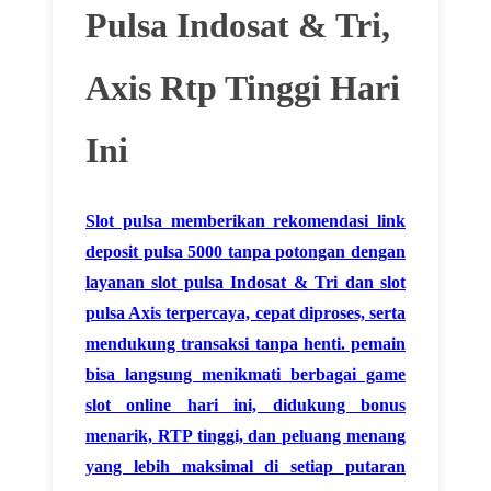
Pulsa Indosat & Tri,
Axis Rtp Tinggi Hari
Ini
Slot pulsa memberikan rekomendasi link
deposit pulsa 5000 tanpa potongan dengan
layanan slot pulsa Indosat & Tri dan slot
pulsa Axis terpercaya, cepat diproses, serta
mendukung transaksi tanpa henti. pemain
bisa langsung menikmati berbagai game
slot online hari ini, didukung bonus
menarik, RTP tinggi, dan peluang menang
yang lebih maksimal di setiap putaran