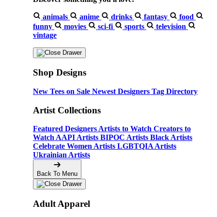
animals
anime
drinks
fantasy
food
funny
movies
sci-fi
sports
television
vintage
Shop Designs
New Tees on Sale
Newest Designers
Tag Directory
Artist Collections
Featured Designers
Artists to Watch
Creators to
Watch
AAPI Artists
BIPOC Artists
Black Artists
Celebrate Women Artists
LGBTQIA Artists
Ukrainian Artists
Back To Menu
Adult Apparel