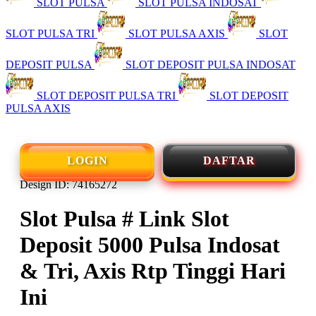
SLOT PULSA
SLOT PULSA INDOSAT
SLOT PULSA TRI
SLOT PULSA AXIS
SLOT
DEPOSIT PULSA
SLOT DEPOSIT PULSA INDOSAT
SLOT DEPOSIT PULSA TRI
SLOT DEPOSIT
PULSA AXIS
LOGIN
DAFTAR
Design ID: 74165272
Slot Pulsa # Link Slot
Deposit 5000 Pulsa Indosat
& Tri, Axis Rtp Tinggi Hari
Ini