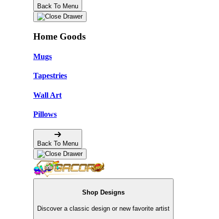
Back To Menu
Home Goods
Mugs
Tapestries
Wall Art
Pillows
Back To Menu
Shop Designs
Discover a classic design or new favorite artist