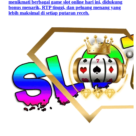
menikmati berbagai game slot online hari ini, didukung
bonus menarik, RTP tinggi, dan peluang menang yang
lebih maksimal di setiap putaran receh.