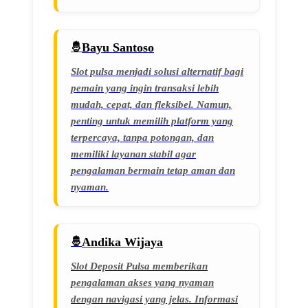
Bayu Santoso
Slot pulsa menjadi solusi alternatif bagi
pemain yang ingin transaksi lebih
mudah, cepat, dan fleksibel. Namun,
penting untuk memilih platform yang
terpercaya, tanpa potongan, dan
memiliki layanan stabil agar
pengalaman bermain tetap aman dan
nyaman.
Andika Wijaya
Slot Deposit Pulsa memberikan
pengalaman akses yang nyaman
dengan navigasi yang jelas. Informasi