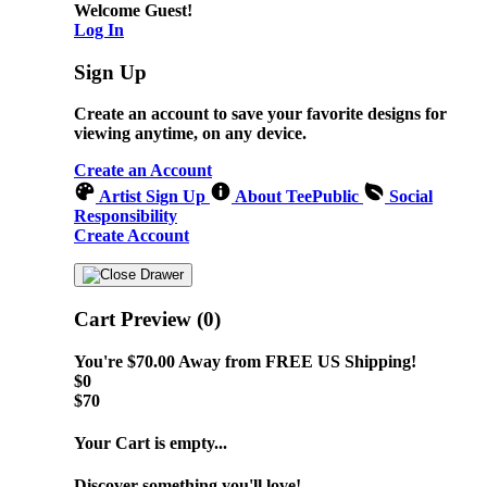
Welcome Guest!
Log In
Sign Up
Create an account to save your favorite designs for
viewing anytime, on any device.
Create an Account
Artist Sign Up
About TeePublic
Social
Responsibility
Create Account
Cart Preview (0)
You're
$70.00
Away from
FREE US Shipping!
$0
$70
Your Cart is empty...
Discover something you'll love!