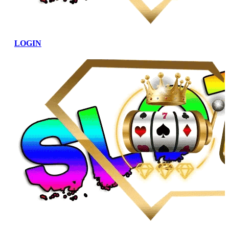
LOGIN