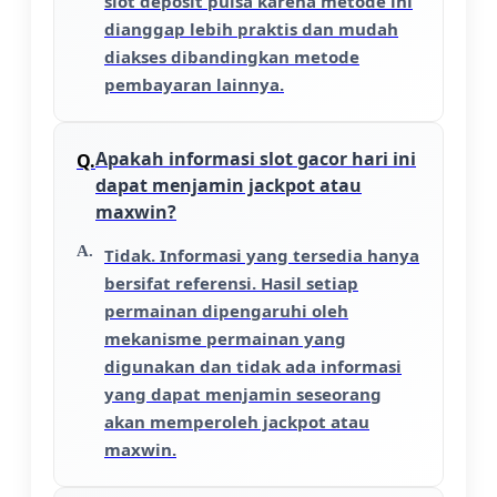
slot deposit pulsa karena metode ini
dianggap lebih praktis dan mudah
diakses dibandingkan metode
pembayaran lainnya.
Apakah informasi slot gacor hari ini
dapat menjamin jackpot atau
maxwin?
Tidak. Informasi yang tersedia hanya
bersifat referensi. Hasil setiap
permainan dipengaruhi oleh
mekanisme permainan yang
digunakan dan tidak ada informasi
yang dapat menjamin seseorang
akan memperoleh jackpot atau
maxwin.