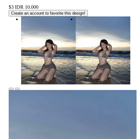
$3
IDR 10.000
Create an account to favorite this design!