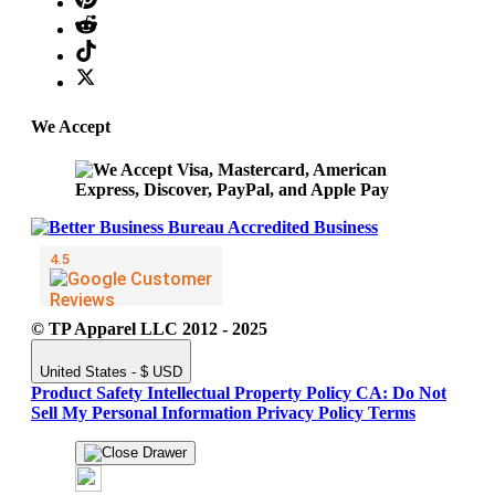
We Accept
© TP Apparel LLC 2012 - 2025
United States - $ USD
Product Safety
Intellectual Property Policy
CA: Do Not
Sell My Personal Information
Privacy Policy
Terms