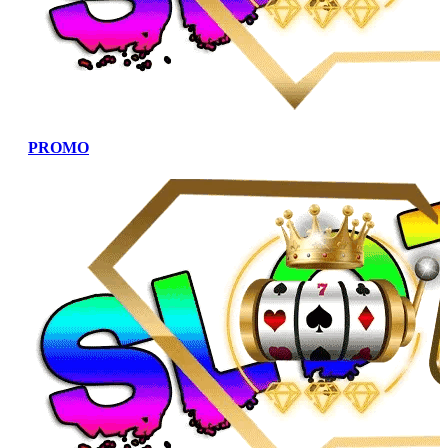
PROMO