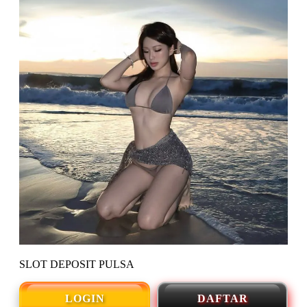
SLOT DEPOSIT PULSA
LOGIN
DAFTAR