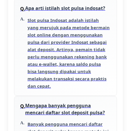
Apa arti istilah slot pulsa indosat?
Slot pulsa Indosat adalah istilah
yang merujuk pada metode bermain
slot online dengan menggunakan
pulsa dari provider Indosat sebagai
alat deposit. Artinya, pemain tidak
perlu menggunakan rekening bank
atau e-wallet, karena saldo pulsa
bisa langsung dipakai untuk
melakukan transaksi secara praktis
dan cepat.
Mengapa banyak pengguna
mencari daftar slot deposit pulsa?
Banyak pengguna mencari daftar