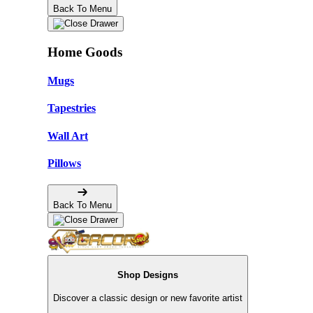
Back To Menu
Home Goods
Mugs
Tapestries
Wall Art
Pillows
Back To Menu
Shop Designs
Discover a classic design or new favorite artist