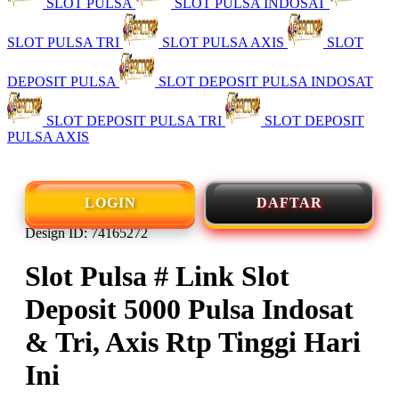
SLOT PULSA
SLOT PULSA INDOSAT
SLOT PULSA TRI
SLOT PULSA AXIS
SLOT
DEPOSIT PULSA
SLOT DEPOSIT PULSA INDOSAT
SLOT DEPOSIT PULSA TRI
SLOT DEPOSIT
PULSA AXIS
LOGIN
DAFTAR
Design ID: 74165272
Slot Pulsa # Link Slot
Deposit 5000 Pulsa Indosat
& Tri, Axis Rtp Tinggi Hari
Ini