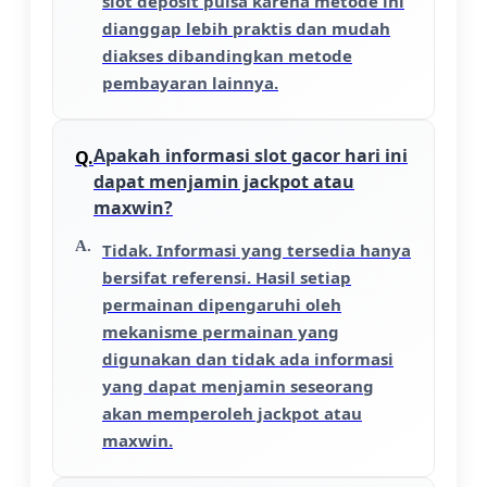
slot deposit pulsa karena metode ini
dianggap lebih praktis dan mudah
diakses dibandingkan metode
pembayaran lainnya.
Apakah informasi slot gacor hari ini
dapat menjamin jackpot atau
maxwin?
Tidak. Informasi yang tersedia hanya
bersifat referensi. Hasil setiap
permainan dipengaruhi oleh
mekanisme permainan yang
digunakan dan tidak ada informasi
yang dapat menjamin seseorang
akan memperoleh jackpot atau
maxwin.