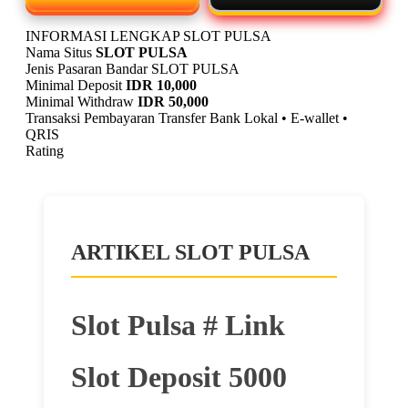
INFORMASI LENGKAP SLOT PULSA
Nama Situs
SLOT PULSA
Jenis Pasaran
Bandar SLOT PULSA
Minimal Deposit
IDR 10,000
Minimal Withdraw
IDR 50,000
Transaksi Pembayaran
Transfer Bank Lokal • E-wallet •
QRIS
Rating
ARTIKEL SLOT PULSA
Slot Pulsa # Link
Slot Deposit 5000