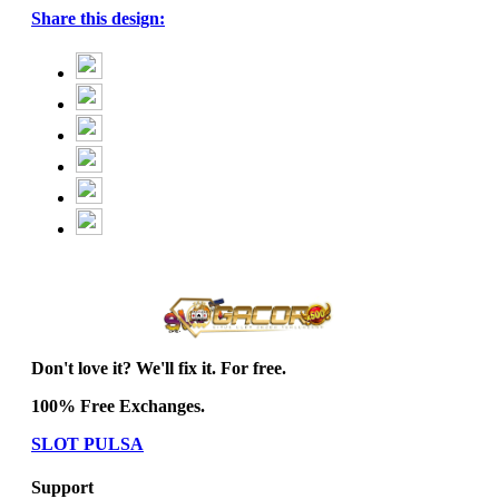
Share this design:
Don't love it? We'll fix it. For free.
100% Free Exchanges.
SLOT PULSA
Support