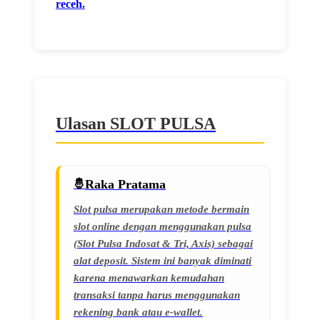
receh.
Ulasan SLOT PULSA
Raka Pratama
Slot pulsa merupakan metode bermain
slot online dengan menggunakan pulsa
(Slot Pulsa Indosat & Tri, Axis) sebagai
alat deposit. Sistem ini banyak diminati
karena menawarkan kemudahan
transaksi tanpa harus menggunakan
rekening bank atau e-wallet.