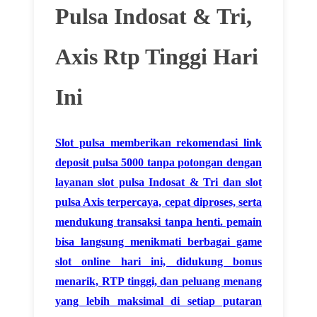
Pulsa Indosat & Tri,
Axis Rtp Tinggi Hari
Ini
Slot pulsa memberikan rekomendasi link
deposit pulsa 5000 tanpa potongan dengan
layanan slot pulsa Indosat & Tri dan slot
pulsa Axis terpercaya, cepat diproses, serta
mendukung transaksi tanpa henti. pemain
bisa langsung menikmati berbagai game
slot online hari ini, didukung bonus
menarik, RTP tinggi, dan peluang menang
yang lebih maksimal di setiap putaran