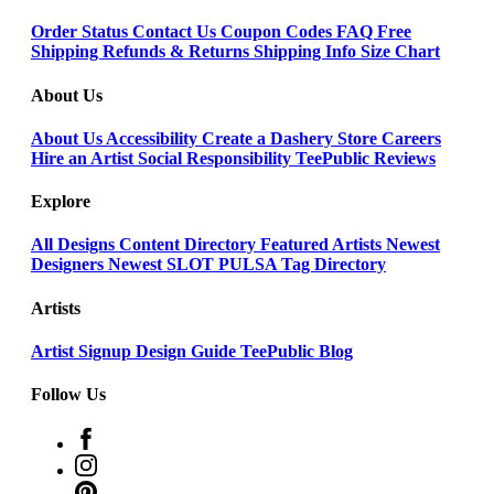
Order Status
Contact Us
Coupon Codes
FAQ
Free
Shipping
Refunds & Returns
Shipping Info
Size Chart
About Us
About Us
Accessibility
Create a Dashery Store
Careers
Hire an Artist
Social Responsibility
TeePublic Reviews
Explore
All Designs
Content Directory
Featured Artists
Newest
Designers
Newest SLOT PULSA
Tag Directory
Artists
Artist Signup
Design Guide
TeePublic Blog
Follow Us