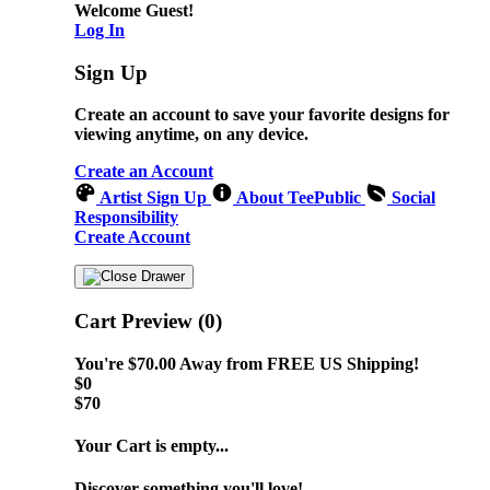
Welcome Guest!
Log In
Sign Up
Create an account to save your favorite designs for
viewing anytime, on any device.
Create an Account
Artist Sign Up
About TeePublic
Social
Responsibility
Create Account
Cart Preview (0)
You're
$70.00
Away from
FREE US Shipping!
$0
$70
Your Cart is empty...
Discover something you'll love!