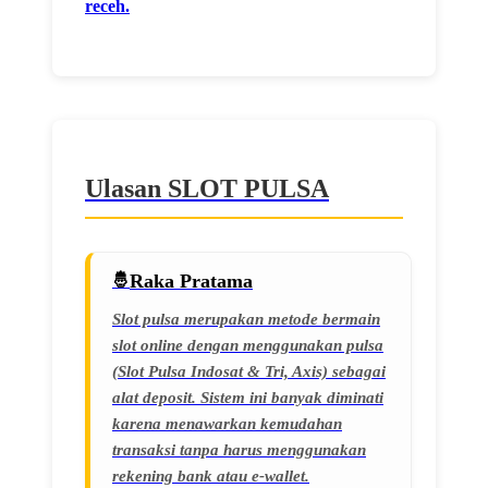
receh.
Ulasan SLOT PULSA
Raka Pratama
Slot pulsa merupakan metode bermain
slot online dengan menggunakan pulsa
(Slot Pulsa Indosat & Tri, Axis) sebagai
alat deposit. Sistem ini banyak diminati
karena menawarkan kemudahan
transaksi tanpa harus menggunakan
rekening bank atau e-wallet.