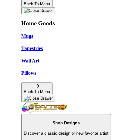
Back To Menu
Home Goods
Mugs
Tapestries
Wall Art
Pillows
Back To Menu
Shop Designs
Discover a classic design or new favorite artist