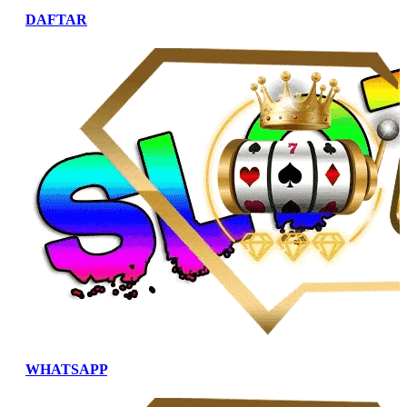
DAFTAR
WHATSAPP