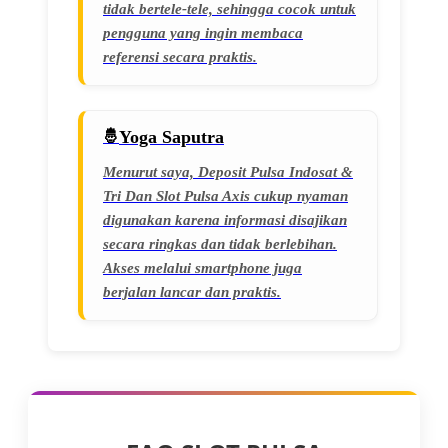
tidak bertele-tele, sehingga cocok untuk
pengguna yang ingin membaca
referensi secara praktis.
Yoga Saputra
Menurut saya, Deposit Pulsa Indosat &
Tri Dan Slot Pulsa Axis cukup nyaman
digunakan karena informasi disajikan
secara ringkas dan tidak berlebihan.
Akses melalui smartphone juga
berjalan lancar dan praktis.