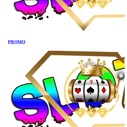
PROMO