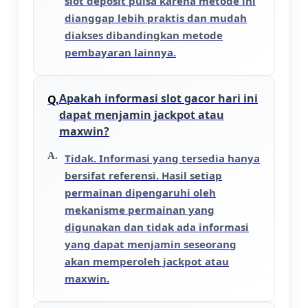
slot deposit pulsa karena metode ini
dianggap lebih praktis dan mudah
diakses dibandingkan metode
pembayaran lainnya.
Apakah informasi slot gacor hari ini
dapat menjamin jackpot atau
maxwin?
Tidak. Informasi yang tersedia hanya
bersifat referensi. Hasil setiap
permainan dipengaruhi oleh
mekanisme permainan yang
digunakan dan tidak ada informasi
yang dapat menjamin seseorang
akan memperoleh jackpot atau
maxwin.