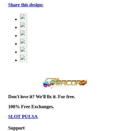
Share this design:
Don't love it? We'll fix it. For free.
100% Free Exchanges.
SLOT PULSA
Support