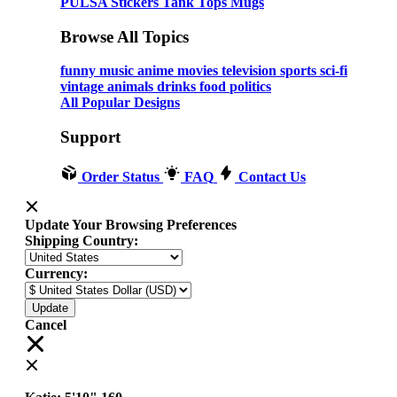
PULSA
Stickers
Tank Tops
Mugs
Browse All Topics
funny
music
anime
movies
television
sports
sci-fi
vintage
animals
drinks
food
politics
All Popular Designs
Support
Order Status
FAQ
Contact Us
Update Your Browsing Preferences
Shipping Country:
Currency:
Cancel