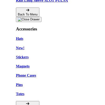
Kids Long Sleeve SLOT PULSA
Back To Menu
Accessories
Hats
New!
Stickers
Magnets
Phone Cases
Pins
Totes