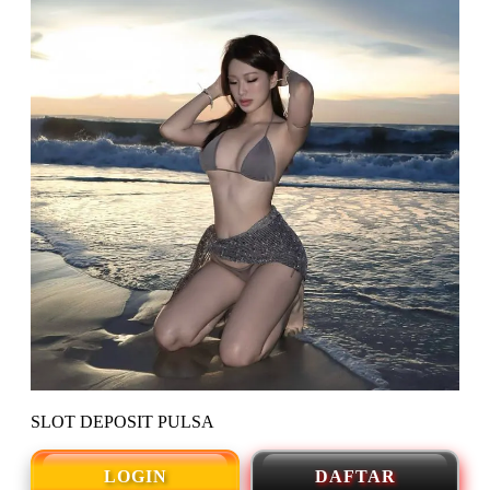
SLOT DEPOSIT PULSA
LOGIN
DAFTAR