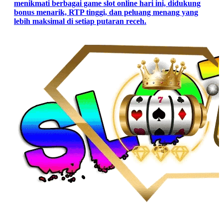
menikmati berbagai game slot online hari ini, didukung
bonus menarik, RTP tinggi, dan peluang menang yang
lebih maksimal di setiap putaran receh.