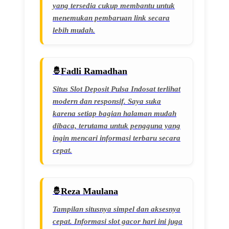
yang tersedia cukup membantu untuk
menemukan pembaruan link secara
lebih mudah.
Fadli Ramadhan
Situs Slot Deposit Pulsa Indosat terlihat
modern dan responsif. Saya suka
karena setiap bagian halaman mudah
dibaca, terutama untuk pengguna yang
ingin mencari informasi terbaru secara
cepat.
Reza Maulana
Tampilan situsnya simpel dan aksesnya
cepat. Informasi slot gacor hari ini juga