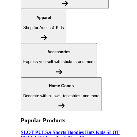
Apparel
Shop for Adults & Kids
Accessories
Express yourself with stickers and more
Home Goods
Decorate with pillows, tapestries, and more
Popular Products
SLOT PULSA
Shorts
Hoodies
Hats
Kids SLOT