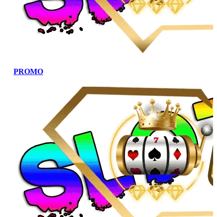
PROMO