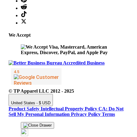
We Accept
© TP Apparel LLC 2012 - 2025
United States - $ USD
Product Safety
Intellectual Property Policy
CA: Do Not
Sell My Personal Information
Privacy Policy
Terms