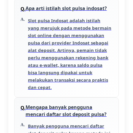
Apa arti istilah slot pulsa indosat?
Slot pulsa Indosat adalah istilah
yang merujuk pada metode bermain
slot online dengan menggunakan
pulsa dari provider Indosat sebagai
alat deposit. Artinya, pemain tidak
perlu menggunakan rekening bank
atau e-wallet, karena saldo pulsa
bisa langsung dipakai untuk
melakukan transaksi secara praktis
dan cepat.
Mengapa banyak pengguna
mencari daftar slot deposit pulsa?
Banyak pengguna mencari daftar