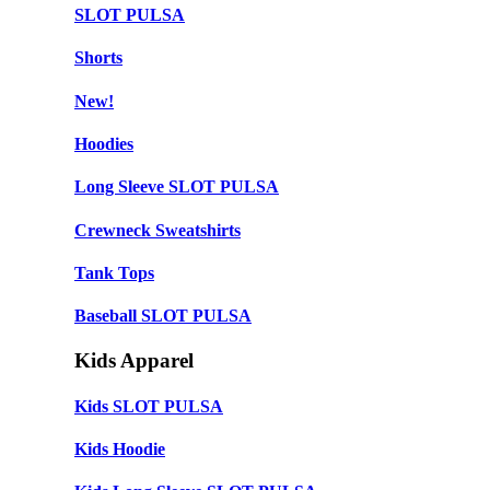
SLOT PULSA
Shorts
New!
Hoodies
Long Sleeve SLOT PULSA
Crewneck Sweatshirts
Tank Tops
Baseball SLOT PULSA
Kids Apparel
Kids SLOT PULSA
Kids Hoodie