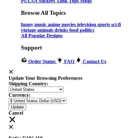
PULSA
Stickers
Tank Tops
Mugs
Browse All Topics
funny
music
anime
movies
television
sports
sci-fi
vintage
animals
drinks
food
politics
All Popular Designs
Support
Order Status
FAQ
Contact Us
Update Your Browsing Preferences
Shipping Country:
Currency:
Cancel