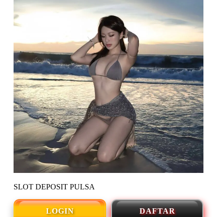
SLOT DEPOSIT PULSA
LOGIN
DAFTAR