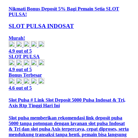
Nikmati
Bonus Deposit 5%
Bagi Pemain Setia
SLOT
PULSA!
SLOT PULSA INDOSAT
Murah!
4.9 out of 5
SLOT PULSA
4.9 out of 5
Bonus Terbesar
4.6 out of 5
Slot Pulsa # Link Slot Deposit 5000 Pulsa Indosat & Tri,
Axis Rtp Tinggi Hari Ini
Slot pulsa memberikan rekomendasi link deposit pulsa
5000 tanpa potongan dengan layanan slot pulsa Indosat
& Tri dan slot pulsa Axis terpercaya, cepat diproses, serta
mendukung transaksi tanpa henti. pemain bisa langsung