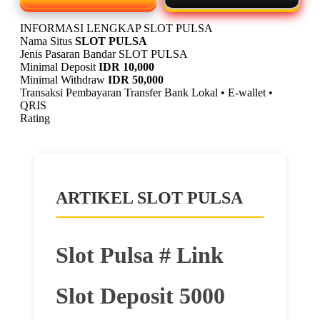
INFORMASI LENGKAP SLOT PULSA
Nama Situs
SLOT PULSA
Jenis Pasaran
Bandar SLOT PULSA
Minimal Deposit
IDR 10,000
Minimal Withdraw
IDR 50,000
Transaksi Pembayaran
Transfer Bank Lokal • E-wallet •
QRIS
Rating
ARTIKEL SLOT PULSA
Slot Pulsa # Link
Slot Deposit 5000