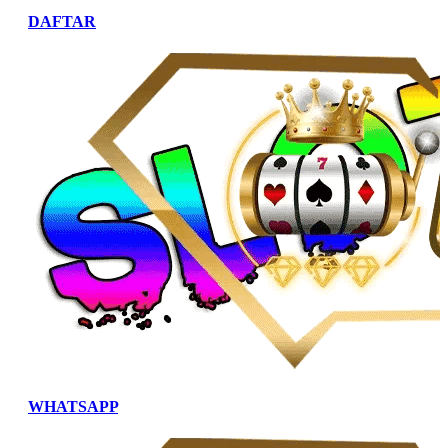
DAFTAR
WHATSAPP