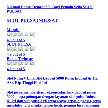
Nikmati
Bonus Deposit 5%
Bagi Pemain Setia
SLOT
PULSA!
SLOT PULSA INDOSAT
Murah!
4.9 out of 5
SLOT PULSA
4.9 out of 5
Bonus Terbesar
4.6 out of 5
Slot Pulsa # Link Slot Deposit 5000 Pulsa Indosat & Tri,
Axis Rtp Tinggi Hari Ini
Slot pulsa memberikan rekomendasi link deposit pulsa
5000 tanpa potongan dengan layanan slot pulsa Indosat
& Tri dan slot pulsa Axis terpercaya, cepat diproses, serta
mendukung transaksi tanpa henti. pemain bisa langsung