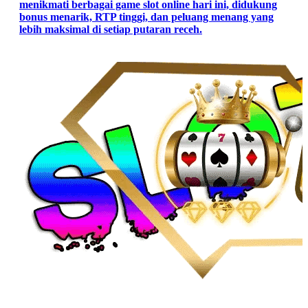
menikmati berbagai game slot online hari ini, didukung
bonus menarik, RTP tinggi, dan peluang menang yang
lebih maksimal di setiap putaran receh.