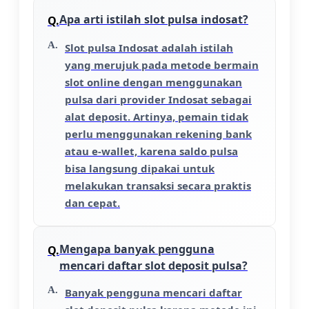
Apa arti istilah slot pulsa indosat?
Slot pulsa Indosat adalah istilah
yang merujuk pada metode bermain
slot online dengan menggunakan
pulsa dari provider Indosat sebagai
alat deposit. Artinya, pemain tidak
perlu menggunakan rekening bank
atau e-wallet, karena saldo pulsa
bisa langsung dipakai untuk
melakukan transaksi secara praktis
dan cepat.
Mengapa banyak pengguna
mencari daftar slot deposit pulsa?
Banyak pengguna mencari daftar