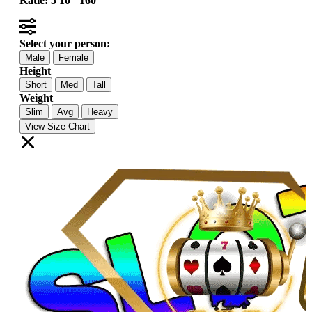
Katie:
5'10"
160
Select your person:
Male
Female
Height
Short
Med
Tall
Weight
Slim
Avg
Heavy
View Size Chart