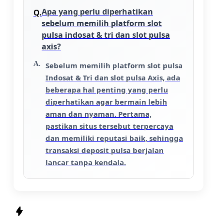
Apa yang perlu diperhatikan
sebelum memilih platform slot
pulsa indosat & tri dan slot pulsa
axis?
Sebelum memilih platform slot pulsa
Indosat & Tri dan slot pulsa Axis, ada
beberapa hal penting yang perlu
diperhatikan agar bermain lebih
aman dan nyaman. Pertama,
pastikan situs tersebut terpercaya
dan memiliki reputasi baik, sehingga
transaksi deposit pulsa berjalan
lancar tanpa kendala.