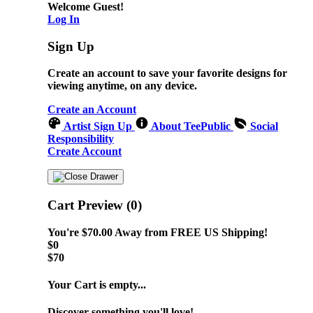
Welcome Guest!
Log In
Sign Up
Create an account to save your favorite designs for
viewing anytime, on any device.
Create an Account
Artist Sign Up
About TeePublic
Social
Responsibility
Create Account
Cart Preview (0)
You're
$70.00
Away from
FREE US Shipping!
$0
$70
Your Cart is empty...
Discover something you'll love!