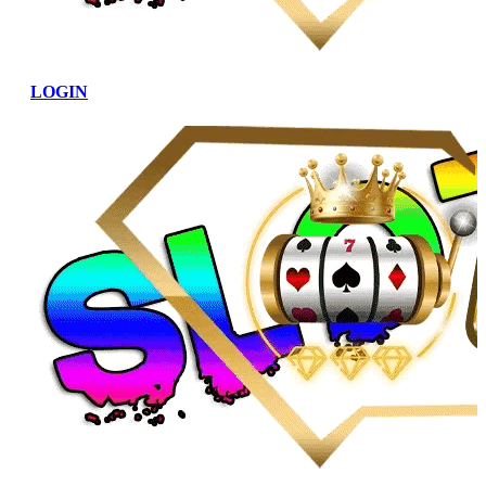
LOGIN