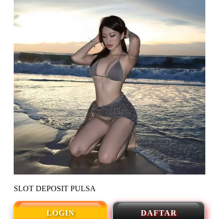
SLOT DEPOSIT PULSA
LOGIN
DAFTAR