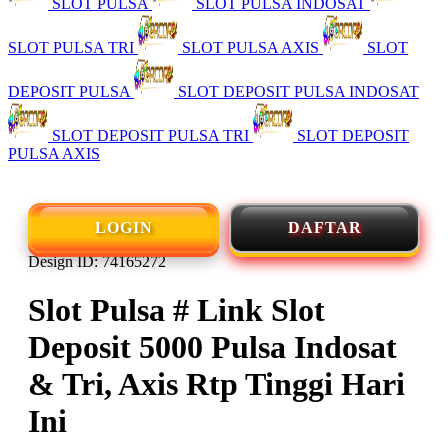
SLOT PULSA
SLOT PULSA INDOSAT
SLOT PULSA TRI
SLOT PULSA AXIS
SLOT
DEPOSIT PULSA
SLOT DEPOSIT PULSA INDOSAT
SLOT DEPOSIT PULSA TRI
SLOT DEPOSIT
PULSA AXIS
LOGIN
DAFTAR
Design ID: 74165272
Slot Pulsa # Link Slot
Deposit 5000 Pulsa Indosat
& Tri, Axis Rtp Tinggi Hari
Ini