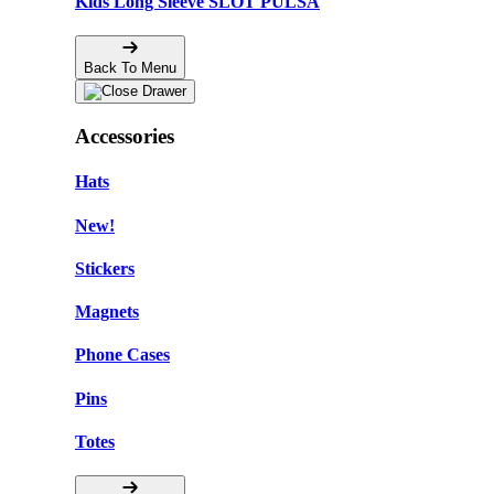
Kids Long Sleeve SLOT PULSA
Back To Menu
Accessories
Hats
New!
Stickers
Magnets
Phone Cases
Pins
Totes