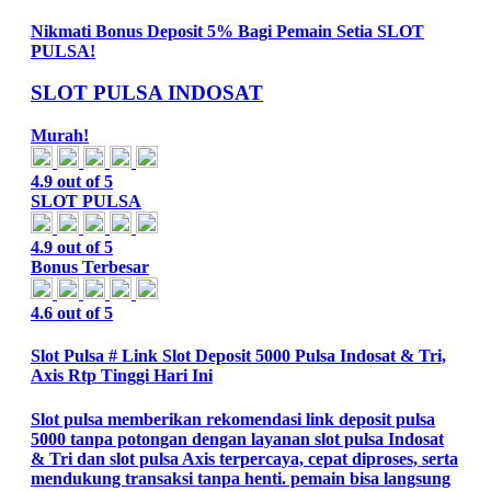
Nikmati
Bonus Deposit 5%
Bagi Pemain Setia
SLOT
PULSA!
SLOT PULSA INDOSAT
Murah!
4.9 out of 5
SLOT PULSA
4.9 out of 5
Bonus Terbesar
4.6 out of 5
Slot Pulsa # Link Slot Deposit 5000 Pulsa Indosat & Tri,
Axis Rtp Tinggi Hari Ini
Slot pulsa memberikan rekomendasi link deposit pulsa
5000 tanpa potongan dengan layanan slot pulsa Indosat
& Tri dan slot pulsa Axis terpercaya, cepat diproses, serta
mendukung transaksi tanpa henti. pemain bisa langsung