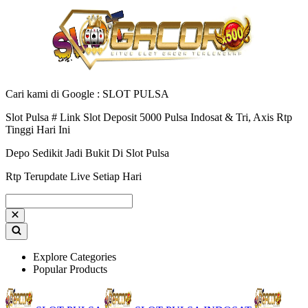
Cari kami di Google : SLOT PULSA
Slot Pulsa # Link Slot Deposit 5000 Pulsa Indosat & Tri, Axis Rtp
Tinggi Hari Ini
Depo Sedikit Jadi Bukit Di Slot Pulsa
Rtp Terupdate Live Setiap Hari
Explore Categories
Popular Products