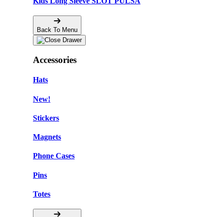
Kids Long Sleeve SLOT PULSA
Back To Menu
Accessories
Hats
New!
Stickers
Magnets
Phone Cases
Pins
Totes