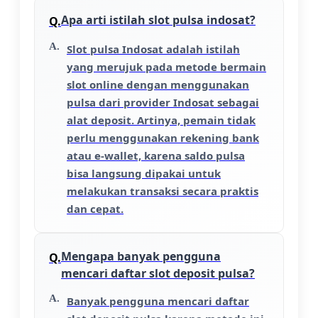
Apa arti istilah slot pulsa indosat?
Slot pulsa Indosat adalah istilah
yang merujuk pada metode bermain
slot online dengan menggunakan
pulsa dari provider Indosat sebagai
alat deposit. Artinya, pemain tidak
perlu menggunakan rekening bank
atau e-wallet, karena saldo pulsa
bisa langsung dipakai untuk
melakukan transaksi secara praktis
dan cepat.
Mengapa banyak pengguna
mencari daftar slot deposit pulsa?
Banyak pengguna mencari daftar