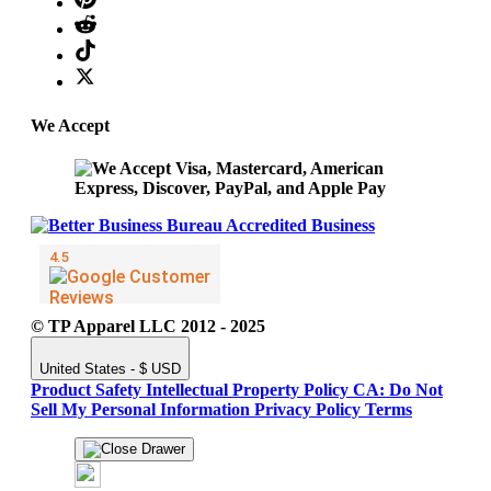
We Accept
© TP Apparel LLC 2012 - 2025
United States - $ USD
Product Safety
Intellectual Property Policy
CA: Do Not
Sell My Personal Information
Privacy Policy
Terms