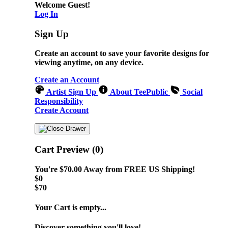
Welcome Guest!
Log In
Sign Up
Create an account to save your favorite designs for
viewing anytime, on any device.
Create an Account
Artist Sign Up
About TeePublic
Social
Responsibility
Create Account
Cart Preview (0)
You're
$70.00
Away from
FREE US Shipping!
$0
$70
Your Cart is empty...
Discover something you'll love!