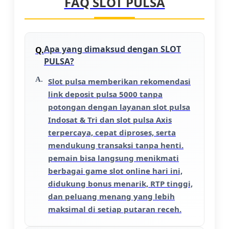
FAQ SLOT PULSA
Apa yang dimaksud dengan SLOT
PULSA?
Slot pulsa memberikan rekomendasi
link deposit pulsa 5000 tanpa
potongan dengan layanan slot pulsa
Indosat & Tri dan slot pulsa Axis
terpercaya, cepat diproses, serta
mendukung transaksi tanpa henti.
pemain bisa langsung menikmati
berbagai game slot online hari ini,
didukung bonus menarik, RTP tinggi,
dan peluang menang yang lebih
maksimal di setiap putaran receh.