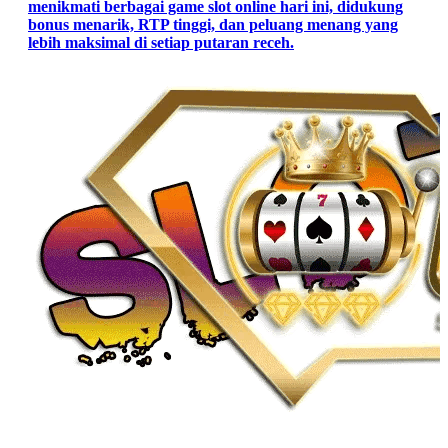
menikmati berbagai game slot online hari ini, didukung
bonus menarik, RTP tinggi, dan peluang menang yang
lebih maksimal di setiap putaran receh.