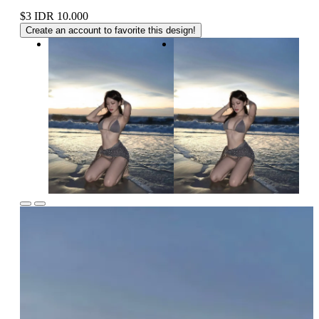
$3
IDR 10.000
Create an account to favorite this design!