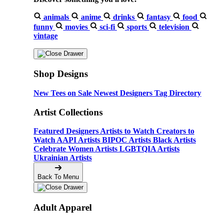
animals
anime
drinks
fantasy
food
funny
movies
sci-fi
sports
television
vintage
Shop Designs
New Tees on Sale
Newest Designers
Tag Directory
Artist Collections
Featured Designers
Artists to Watch
Creators to
Watch
AAPI Artists
BIPOC Artists
Black Artists
Celebrate Women Artists
LGBTQIA Artists
Ukrainian Artists
Back To Menu
Adult Apparel