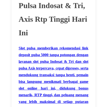
Pulsa Indosat & Tri,
Axis Rtp Tinggi Hari
Ini
Slot pulsa memberikan rekomendasi link
deposit pulsa 5000 tanpa potongan dengan
layanan slot pulsa Indosat & Tri dan slot
pulsa Axis terpercaya, cepat diproses, serta
mendukung transaksi tanpa henti. pemain
bisa langsung menikmati berbagai game
slot online hari ini, didukung bonus
menarik, RTP tinggi, dan peluang menang
yang lebih maksimal di setiap putaran