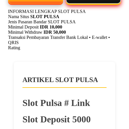
INFORMASI LENGKAP SLOT PULSA
Nama Situs
SLOT PULSA
Jenis Pasaran
Bandar SLOT PULSA
Minimal Deposit
IDR 10,000
Minimal Withdraw
IDR 50,000
Transaksi Pembayaran
Transfer Bank Lokal • E-wallet •
QRIS
Rating
ARTIKEL SLOT PULSA
Slot Pulsa # Link
Slot Deposit 5000