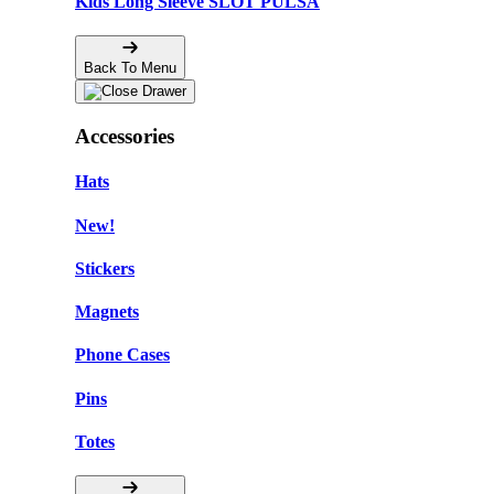
Kids Long Sleeve SLOT PULSA
Back To Menu
Accessories
Hats
New!
Stickers
Magnets
Phone Cases
Pins
Totes