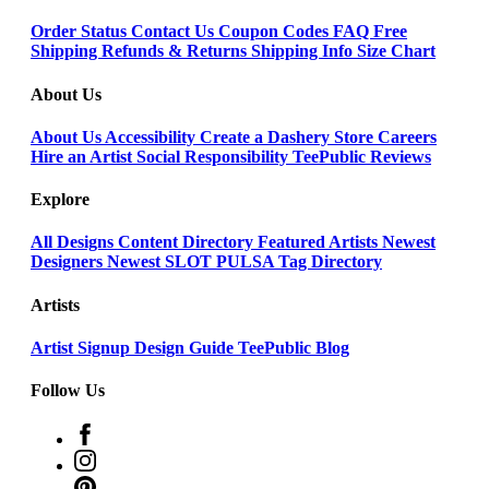
Order Status
Contact Us
Coupon Codes
FAQ
Free
Shipping
Refunds & Returns
Shipping Info
Size Chart
About Us
About Us
Accessibility
Create a Dashery Store
Careers
Hire an Artist
Social Responsibility
TeePublic Reviews
Explore
All Designs
Content Directory
Featured Artists
Newest
Designers
Newest SLOT PULSA
Tag Directory
Artists
Artist Signup
Design Guide
TeePublic Blog
Follow Us