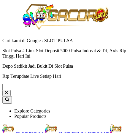
Cari kami di Google : SLOT PULSA
Slot Pulsa # Link Slot Deposit 5000 Pulsa Indosat & Tri, Axis Rtp
Tinggi Hari Ini
Depo Sedikit Jadi Bukit Di Slot Pulsa
Rtp Terupdate Live Setiap Hari
Explore Categories
Popular Products