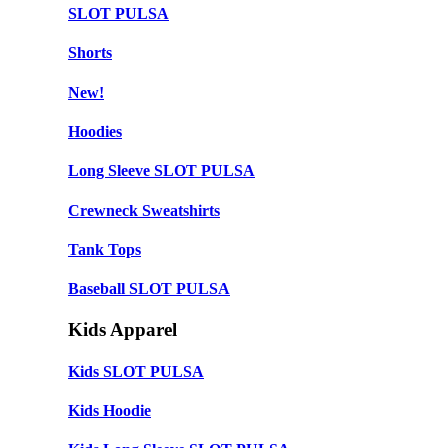
SLOT PULSA
Shorts
New!
Hoodies
Long Sleeve SLOT PULSA
Crewneck Sweatshirts
Tank Tops
Baseball SLOT PULSA
Kids Apparel
Kids SLOT PULSA
Kids Hoodie