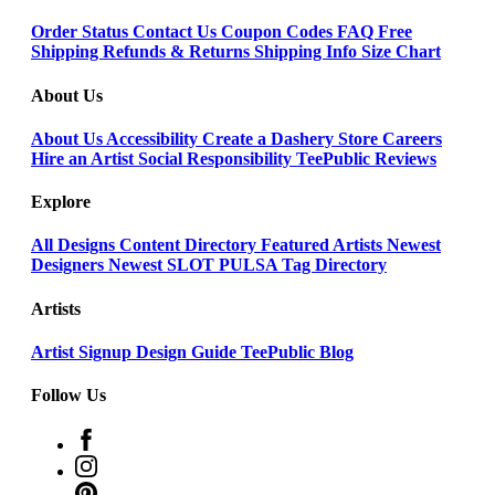
Order Status
Contact Us
Coupon Codes
FAQ
Free
Shipping
Refunds & Returns
Shipping Info
Size Chart
About Us
About Us
Accessibility
Create a Dashery Store
Careers
Hire an Artist
Social Responsibility
TeePublic Reviews
Explore
All Designs
Content Directory
Featured Artists
Newest
Designers
Newest SLOT PULSA
Tag Directory
Artists
Artist Signup
Design Guide
TeePublic Blog
Follow Us