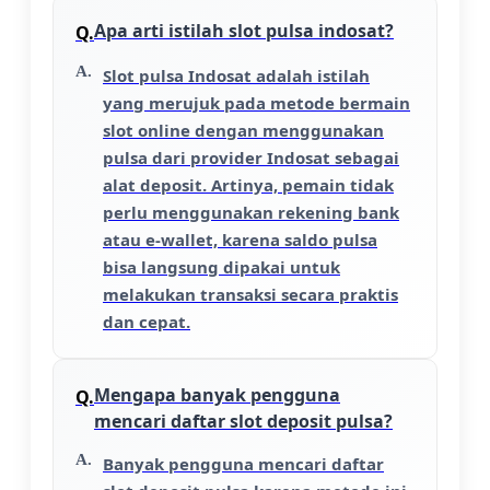
Apa arti istilah slot pulsa indosat?
Slot pulsa Indosat adalah istilah
yang merujuk pada metode bermain
slot online dengan menggunakan
pulsa dari provider Indosat sebagai
alat deposit. Artinya, pemain tidak
perlu menggunakan rekening bank
atau e-wallet, karena saldo pulsa
bisa langsung dipakai untuk
melakukan transaksi secara praktis
dan cepat.
Mengapa banyak pengguna
mencari daftar slot deposit pulsa?
Banyak pengguna mencari daftar