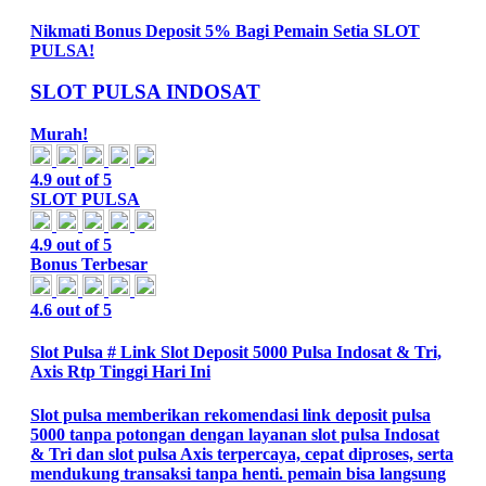
Nikmati
Bonus Deposit 5%
Bagi Pemain Setia
SLOT
PULSA!
SLOT PULSA INDOSAT
Murah!
4.9 out of 5
SLOT PULSA
4.9 out of 5
Bonus Terbesar
4.6 out of 5
Slot Pulsa # Link Slot Deposit 5000 Pulsa Indosat & Tri,
Axis Rtp Tinggi Hari Ini
Slot pulsa memberikan rekomendasi link deposit pulsa
5000 tanpa potongan dengan layanan slot pulsa Indosat
& Tri dan slot pulsa Axis terpercaya, cepat diproses, serta
mendukung transaksi tanpa henti. pemain bisa langsung