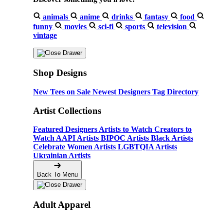
animals
anime
drinks
fantasy
food
funny
movies
sci-fi
sports
television
vintage
Shop Designs
New Tees on Sale
Newest Designers
Tag Directory
Artist Collections
Featured Designers
Artists to Watch
Creators to
Watch
AAPI Artists
BIPOC Artists
Black Artists
Celebrate Women Artists
LGBTQIA Artists
Ukrainian Artists
Back To Menu
Adult Apparel