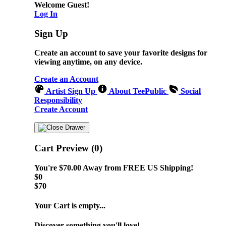
Welcome Guest!
Log In
Sign Up
Create an account to save your favorite designs for
viewing anytime, on any device.
Create an Account
Artist Sign Up
About TeePublic
Social
Responsibility
Create Account
Cart Preview (0)
You're
$70.00
Away from
FREE US Shipping!
$0
$70
Your Cart is empty...
Discover something you'll love!