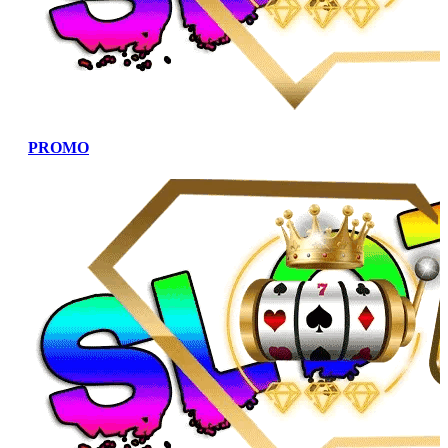
PROMO