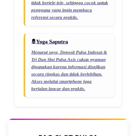
tidak bertele-tele, sehingga cocok untuk
pengguna yang ingin membaca
referensi secara praktis.
Yoga Saputra
Menurut saya, Deposit Pulsa Indosat &
Tri Dan Slot Pulsa Axis cukup nyaman
digunakan karena informasi disajikan
secara ringkas dan tidak berlebihan.
Akses melalui smartphone juga
berjalan lancar dan praktis.