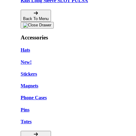
Kids Long Sleeve SLOT PULSA
Back To Menu
Accessories
Hats
New!
Stickers
Magnets
Phone Cases
Pins
Totes