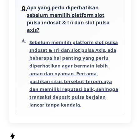
Apa yang perlu diperhatikan
sebelum memilih platform slot
pulsa indosat & tri dan slot pulsa
axis?
Sebelum memilih platform slot pulsa
Indosat & Tri dan slot pulsa Axis, ada
beberapa hal penting yang perlu
diperhatikan agar bermain lebih
aman dan nyaman. Pertama,
pastikan situs tersebut terpercaya
dan memiliki reputasi baik, sehingga
transaksi deposit pulsa berjalan
lancar tanpa kendala.