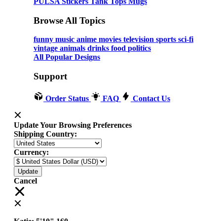
PULSA
Stickers
Tank Tops
Mugs
Browse All Topics
funny
music
anime
movies
television
sports
sci-fi
vintage
animals
drinks
food
politics
All Popular Designs
Support
Order Status
FAQ
Contact Us
Update Your Browsing Preferences
Shipping Country:
Currency:
Cancel