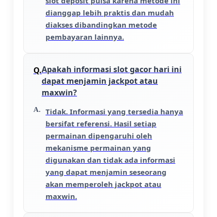
slot deposit pulsa karena metode ini
dianggap lebih praktis dan mudah
diakses dibandingkan metode
pembayaran lainnya.
Apakah informasi slot gacor hari ini
dapat menjamin jackpot atau
maxwin?
Tidak. Informasi yang tersedia hanya
bersifat referensi. Hasil setiap
permainan dipengaruhi oleh
mekanisme permainan yang
digunakan dan tidak ada informasi
yang dapat menjamin seseorang
akan memperoleh jackpot atau
maxwin.