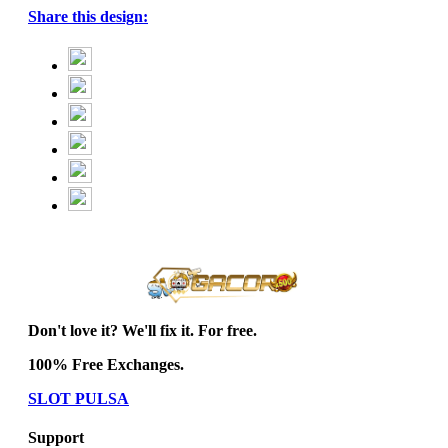
Share this design:
Don't love it? We'll fix it. For free.
100% Free Exchanges.
SLOT PULSA
Support