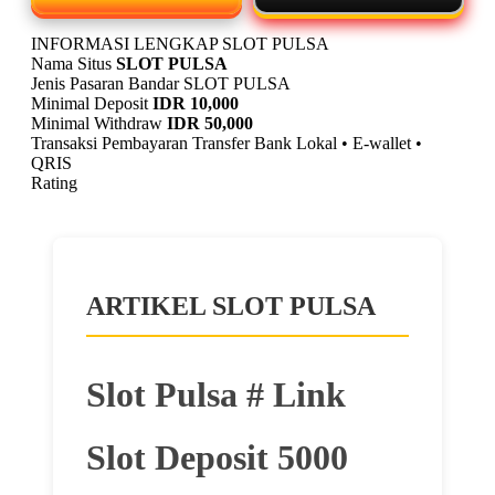
INFORMASI LENGKAP SLOT PULSA
Nama Situs
SLOT PULSA
Jenis Pasaran
Bandar SLOT PULSA
Minimal Deposit
IDR 10,000
Minimal Withdraw
IDR 50,000
Transaksi Pembayaran
Transfer Bank Lokal • E-wallet •
QRIS
Rating
ARTIKEL SLOT PULSA
Slot Pulsa # Link
Slot Deposit 5000