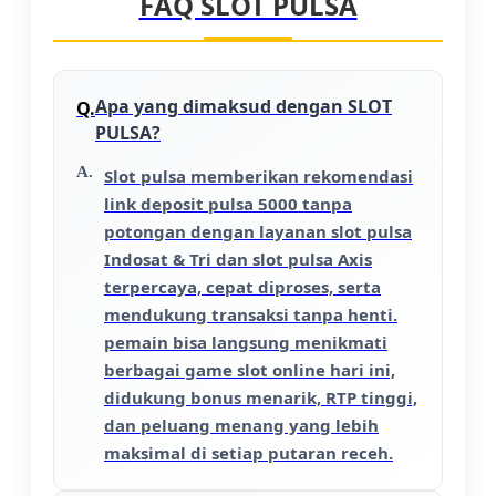
FAQ SLOT PULSA
Apa yang dimaksud dengan SLOT
PULSA?
Slot pulsa memberikan rekomendasi
link deposit pulsa 5000 tanpa
potongan dengan layanan slot pulsa
Indosat & Tri dan slot pulsa Axis
terpercaya, cepat diproses, serta
mendukung transaksi tanpa henti.
pemain bisa langsung menikmati
berbagai game slot online hari ini,
didukung bonus menarik, RTP tinggi,
dan peluang menang yang lebih
maksimal di setiap putaran receh.