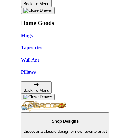
Back To Menu
Home Goods
Mugs
Tapestries
Wall Art
Pillows
Back To Menu
Shop Designs
Discover a classic design or new favorite artist