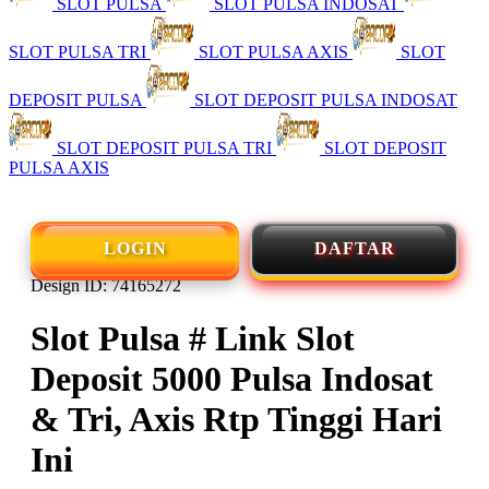
SLOT PULSA
SLOT PULSA INDOSAT
SLOT PULSA TRI
SLOT PULSA AXIS
SLOT
DEPOSIT PULSA
SLOT DEPOSIT PULSA INDOSAT
SLOT DEPOSIT PULSA TRI
SLOT DEPOSIT
PULSA AXIS
LOGIN
DAFTAR
Design ID: 74165272
Slot Pulsa # Link Slot
Deposit 5000 Pulsa Indosat
& Tri, Axis Rtp Tinggi Hari
Ini