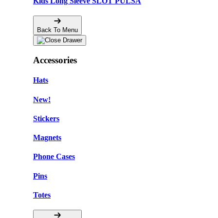
Kids Long Sleeve SLOT PULSA
Back To Menu
Accessories
Hats
New!
Stickers
Magnets
Phone Cases
Pins
Totes