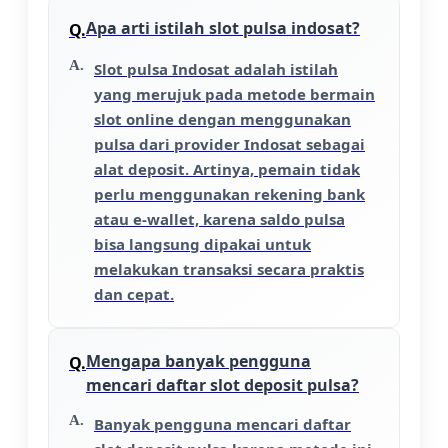
Apa arti istilah slot pulsa indosat?
Slot pulsa Indosat adalah istilah
yang merujuk pada metode bermain
slot online dengan menggunakan
pulsa dari provider Indosat sebagai
alat deposit. Artinya, pemain tidak
perlu menggunakan rekening bank
atau e-wallet, karena saldo pulsa
bisa langsung dipakai untuk
melakukan transaksi secara praktis
dan cepat.
Mengapa banyak pengguna
mencari daftar slot deposit pulsa?
Banyak pengguna mencari daftar