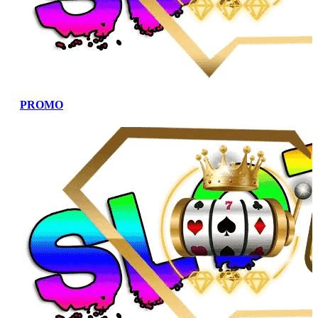
PROMO