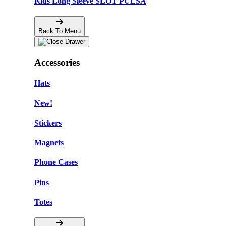
Kids Long Sleeve SLOT PULSA
Back To Menu
Accessories
Hats
New!
Stickers
Magnets
Phone Cases
Pins
Totes