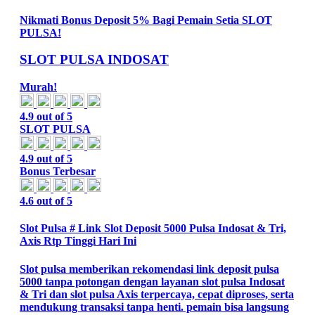
Nikmati
Bonus Deposit 5%
Bagi Pemain Setia
SLOT
PULSA!
SLOT PULSA INDOSAT
Murah!
4.9 out of 5
SLOT PULSA
4.9 out of 5
Bonus Terbesar
4.6 out of 5
Slot Pulsa # Link Slot Deposit 5000 Pulsa Indosat & Tri,
Axis Rtp Tinggi Hari Ini
Slot pulsa memberikan rekomendasi link deposit pulsa
5000 tanpa potongan dengan layanan slot pulsa Indosat
& Tri dan slot pulsa Axis terpercaya, cepat diproses, serta
mendukung transaksi tanpa henti. pemain bisa langsung