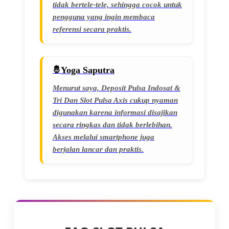
tidak bertele-tele, sehingga cocok untuk
pengguna yang ingin membaca
referensi secara praktis.
Yoga Saputra
Menurut saya, Deposit Pulsa Indosat &
Tri Dan Slot Pulsa Axis cukup nyaman
digunakan karena informasi disajikan
secara ringkas dan tidak berlebihan.
Akses melalui smartphone juga
berjalan lancar dan praktis.