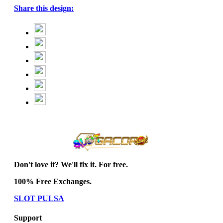
Share this design:
Don't love it? We'll fix it. For free.
100% Free Exchanges.
SLOT PULSA
Support