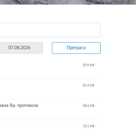
839 KB
853 KB
авка бр. протокола
863 KB
321 KB