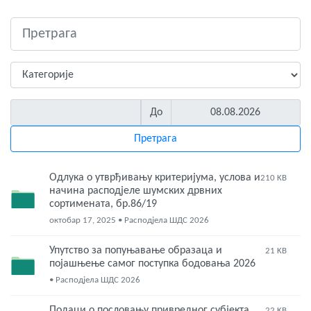
До
Одлука о утврђивању критеријума, услова и
210 KB
начина расподјеле шумских дрвних
сортимената, бр.86/19
октобар 17, 2025 • Расподјела ШДС 2026
Упутство за попуњавање образаца и
21 KB
појашњење самог поступка бодовања 2026
• Расподјела ШДС 2026
Подаци о пословању привредног субјекта
22 KB