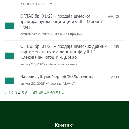
• Огласи за продају
ОГЛАС бр. 01/25 – продаја шумског
604 KB
трактора путем лицитације у ШГ ‘Маглић’
Фоча
септембар 8, 2025 • Огласи за продају
ОГЛАС бр. 01/25 – продаја шумских дрвних
1 MB
сортимената путем лицитације у ШГ ‘
Клековача-Потоци’ И. Дрвар
август 27, 2025 • Огласи за продају
Часопис „Шуме“ бр. 58/2025. година
2 MB
август 20, 2025 • Часопис "Шуме"
«
1
2
3
4
5
6
…
47
48
49
50
51
»
Контакт