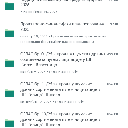
2026
• Расподјела ШДС 2026
Производно-финансијски план пословања
3 MB
2025
октобар 10, 2025 • Производно-финансијски планови
Производно-финансијски планови пословања
ОГЛАС бр. 01/25 – продаја шумских дрвних
422 KB
сортимената путем лицитације у ШГ
‘Бирач’ Власеница
октобар 9, 2025 • Огласи за продају
ОГЛАС бр. 11/25 за продају шумских
856 KB
дрвних сортимената путем лицитације у
ШГ ‘Горица’ Шипово
септембар 12, 2025 • Огласи за продају
ОГЛАС бр. 10/25 за продају шумских
856 KB
дрвних сортимената путем лицитације у
ШГ ‘Горица’ Шипово