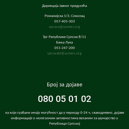
Дирекција Јавног предузећа
Романијска 1/3, Соколац
057-405-303
uprava@sumers.org
Трг Републике Српске 8/11
Бања Лука
051-247-200
upravabl@sumers.org
Број за дојаве
080 05 01 02
на који грађани имају могућност да у периоду 0-24 ч, свакодневно, дојаве
информације о нелегалним активностима везаним за шумарство у
Републици Српској