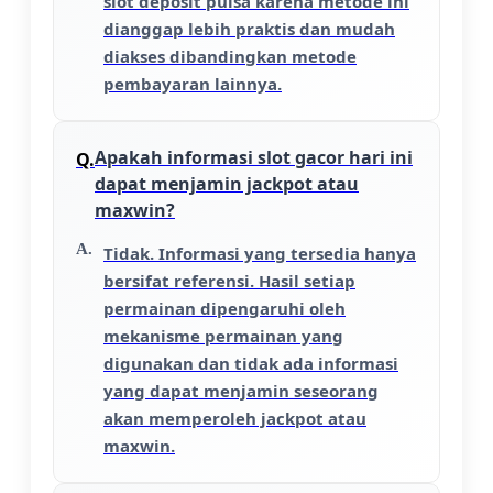
slot deposit pulsa karena metode ini
dianggap lebih praktis dan mudah
diakses dibandingkan metode
pembayaran lainnya.
Apakah informasi slot gacor hari ini
dapat menjamin jackpot atau
maxwin?
Tidak. Informasi yang tersedia hanya
bersifat referensi. Hasil setiap
permainan dipengaruhi oleh
mekanisme permainan yang
digunakan dan tidak ada informasi
yang dapat menjamin seseorang
akan memperoleh jackpot atau
maxwin.