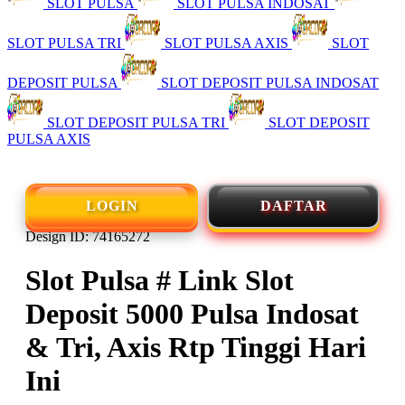
SLOT PULSA
SLOT PULSA INDOSAT
SLOT PULSA TRI
SLOT PULSA AXIS
SLOT
DEPOSIT PULSA
SLOT DEPOSIT PULSA INDOSAT
SLOT DEPOSIT PULSA TRI
SLOT DEPOSIT
PULSA AXIS
LOGIN
DAFTAR
Design ID: 74165272
Slot Pulsa # Link Slot
Deposit 5000 Pulsa Indosat
& Tri, Axis Rtp Tinggi Hari
Ini