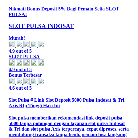
Nikmati
Bonus Deposit 5%
Bagi Pemain Setia
SLOT
PULSA!
SLOT PULSA INDOSAT
Murah!
4.9 out of 5
SLOT PULSA
4.9 out of 5
Bonus Terbesar
4.6 out of 5
Slot Pulsa # Link Slot Deposit 5000 Pulsa Indosat & Tri,
Axis Rtp Tinggi Hari Ini
Slot pulsa memberikan rekomendasi link deposit pulsa
5000 tanpa potongan dengan layanan slot pulsa Indosat
& Tri dan slot pulsa Axis terpercaya, cepat diproses, serta
mendukung transaksi tanpa henti. pemain bisa langsung