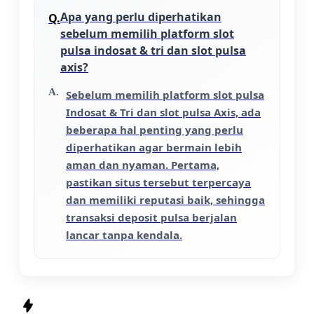
Apa yang perlu diperhatikan
sebelum memilih platform slot
pulsa indosat & tri dan slot pulsa
axis?
Sebelum memilih platform slot pulsa
Indosat & Tri dan slot pulsa Axis, ada
beberapa hal penting yang perlu
diperhatikan agar bermain lebih
aman dan nyaman. Pertama,
pastikan situs tersebut terpercaya
dan memiliki reputasi baik, sehingga
transaksi deposit pulsa berjalan
lancar tanpa kendala.