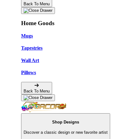
Back To Menu
Home Goods
Mugs
Tapestries
Wall Art
Pillows
Back To Menu
Shop Designs
Discover a classic design or new favorite artist