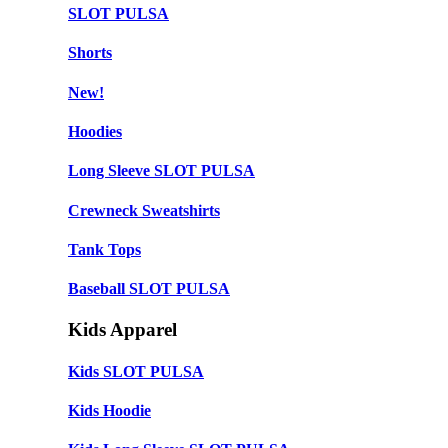
SLOT PULSA
Shorts
New!
Hoodies
Long Sleeve SLOT PULSA
Crewneck Sweatshirts
Tank Tops
Baseball SLOT PULSA
Kids Apparel
Kids SLOT PULSA
Kids Hoodie