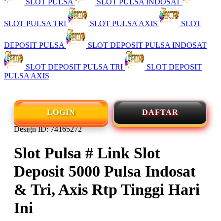
SLOT PULSA
SLOT PULSA INDOSAT
SLOT PULSA TRI
SLOT PULSA AXIS
SLOT
DEPOSIT PULSA
SLOT DEPOSIT PULSA INDOSAT
SLOT DEPOSIT PULSA TRI
SLOT DEPOSIT
PULSA AXIS
LOGIN
DAFTAR
Design ID: 74165272
Slot Pulsa # Link Slot
Deposit 5000 Pulsa Indosat
& Tri, Axis Rtp Tinggi Hari
Ini