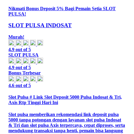
Nikmati
Bonus Deposit 5%
Bagi Pemain Setia
SLOT
PULSA!
SLOT PULSA INDOSAT
Murah!
4.9 out of 5
SLOT PULSA
4.9 out of 5
Bonus Terbesar
4.6 out of 5
Slot Pulsa # Link Slot Deposit 5000 Pulsa Indosat & Tri,
Axis Rtp Tinggi Hari Ini
Slot pulsa memberikan rekomendasi link deposit pulsa
5000 tanpa potongan dengan layanan slot pulsa Indosat
& Tri dan slot pulsa Axis terpercaya, cepat diproses, serta
mendukung transaksi tanpa henti. pemain bisa langsung