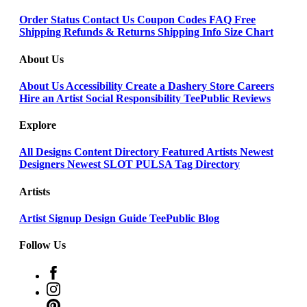
Order Status
Contact Us
Coupon Codes
FAQ
Free
Shipping
Refunds & Returns
Shipping Info
Size Chart
About Us
About Us
Accessibility
Create a Dashery Store
Careers
Hire an Artist
Social Responsibility
TeePublic Reviews
Explore
All Designs
Content Directory
Featured Artists
Newest
Designers
Newest SLOT PULSA
Tag Directory
Artists
Artist Signup
Design Guide
TeePublic Blog
Follow Us