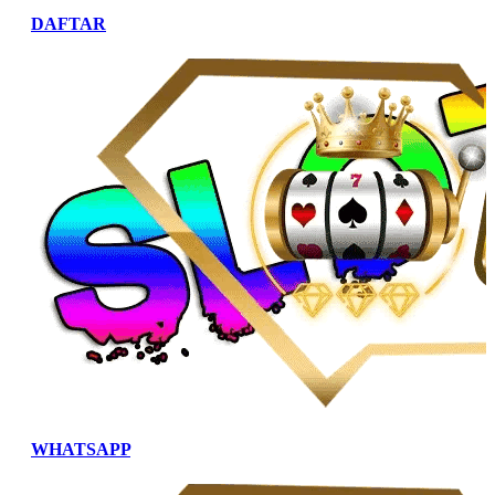
DAFTAR
WHATSAPP