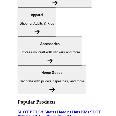
Apparel
Shop for Adults & Kids
Accessories
Express yourself with stickers and more
Home Goods
Decorate with pillows, tapestries, and more
Popular Products
SLOT PULSA
Shorts
Hoodies
Hats
Kids SLOT