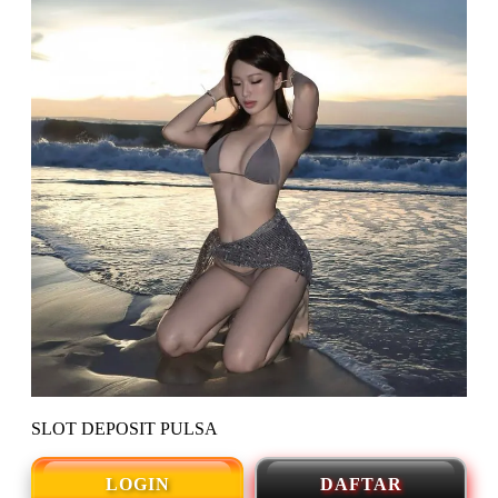
SLOT DEPOSIT PULSA
LOGIN
DAFTAR