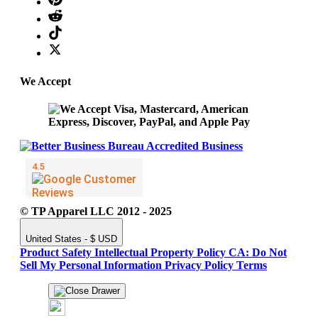
We Accept
© TP Apparel LLC 2012 - 2025
United States - $ USD
Product Safety
Intellectual Property Policy
CA: Do Not
Sell My Personal Information
Privacy Policy
Terms